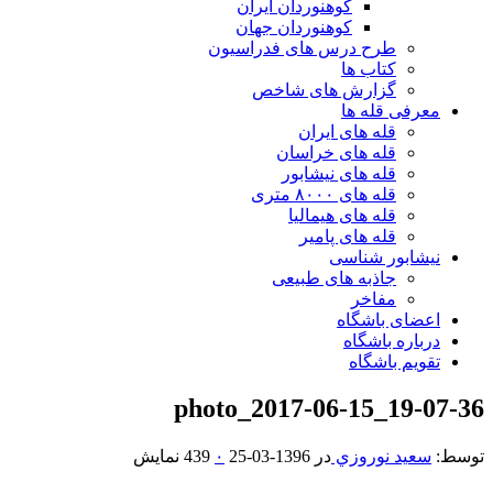
کوهنوردان ایران
کوهنوردان جهان
طرح درس های فدراسیون
کتاب ها
گزارش های شاخص
معرفی قله ها
قله های ایران
قله های خراسان
قله های نیشابور
قله های ۸۰۰۰ متری
قله های هیمالیا
قله های پامیر
نیشابور شناسی
جاذبه های طبیعی
مفاخر
اعضای باشگاه
درباره باشگاه
تقویم باشگاه
photo_2017-06-15_19-07-36
توسط:
سعيد نوروزي
در
1396-03-25
۰
439 نمایش