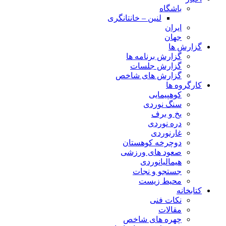
باشگاه
لنین – خانتانگری
ایران
جهان
گزارش ها
گزارش برنامه ها
گزارش جلسات
گزارش های شاخص
کارگروه ها
کوهپیمایی
سنگ نوردی
یخ و برف
دره نوردی
غارنوردی
دوچرخه کوهستان
صعود های ورزشی
هیمالیانوردی
جستجو و نجات
محیط زیست
کتابخانه
نکات فنی
مقالات
چهره های شاخص