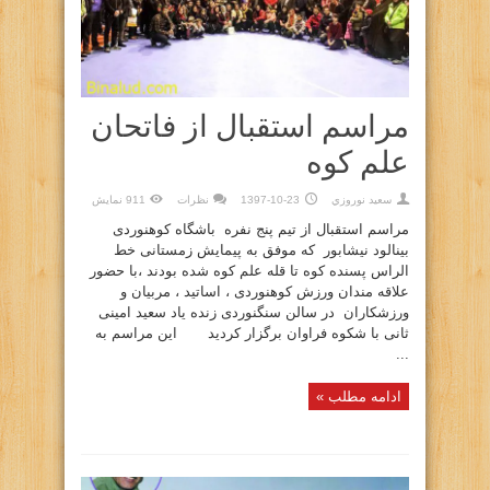
مراسم استقبال از فاتحان
علم کوه
سعيد نوروزي
1397-10-23
نظرات
911 نمایش
مراسم استقبال از تیم پنج نفره باشگاه کوهنوردی
بینالود نیشابور که موفق به پیمایش زمستانی خط
الراس پسنده کوه تا قله علم کوه شده بودند ،با حضور
علاقه مندان ورزش کوهنوردی ، اساتید ، مربیان و
ورزشکاران در سالن سنگنوردی زنده یاد سعید امینی
ثانی با شکوه فراوان برگزار کردید این مراسم به
...
ادامه مطلب »