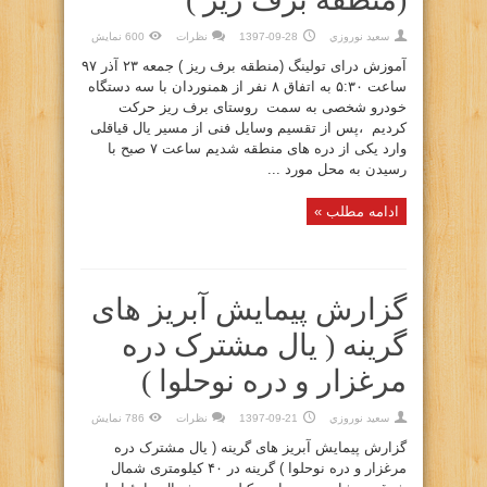
سعيد نوروزي
1397-09-28
نظرات
600 نمایش
آموزش درای تولینگ (منطقه برف ریز ) جمعه ۲۳ آذر ۹۷
ساعت ۵:۳۰ به اتفاق ۸ نفر از همنوردان با سه دستگاه
خودرو شخصی به سمت روستای برف ریز حرکت
کردیم ،‌پس از تقسیم وسایل فنی از مسیر یال قیاقلی
وارد یکی از دره های منطقه شدیم ساعت ۷ صبح با
رسیدن به محل مورد ...
ادامه مطلب »
گزارش پیمایش آبریز های
گرینه ( یال مشترک دره
مرغزار و دره نوحلوا )
سعيد نوروزي
1397-09-21
نظرات
786 نمایش
گزارش پیمایش آبریز های گرینه ( یال مشترک دره
مرغزار و دره نوحلوا ) گرینه در ۴۰ کیلومتری شمال