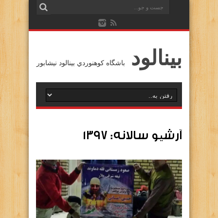
بينالود
باشگاه كوهنوردي بينالود نيشابور
آرشیو سالانه:
۱۳۹۷