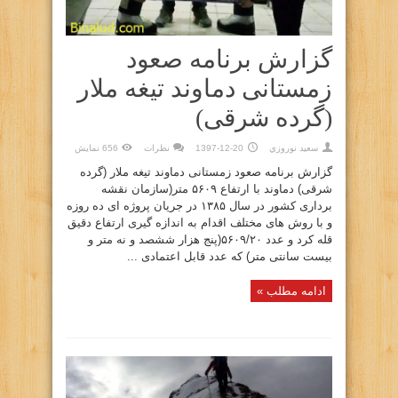
گزارش برنامه صعود
زمستانی دماوند تیغه ملار
(گرده شرقی)
سعيد نوروزي
1397-12-20
نظرات
656 نمایش
گزارش برنامه صعود زمستانی دماوند تیغه ملار (گرده
شرقی) دماوند با ارتفاع ۵۶۰۹ متر(سازمان نقشه
برداری کشور در سال ۱۳۸۵ در جریان پروژه ای ده روزه
و با روش های مختلف اقدام به اندازه گیری ارتفاع دقیق
قله کرد و عدد ۵۶۰۹/۲۰(پنج هزار ششصد و نه متر و
بیست سانتی متر) که عدد قابل اعتمادی ...
ادامه مطلب »