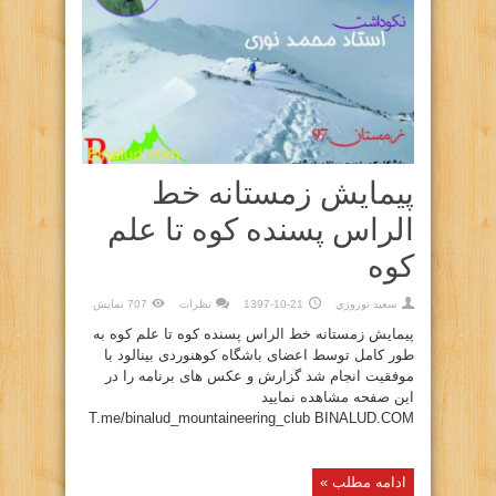
پیمایش زمستانه خط
الراس پسنده کوه تا علم
کوه
سعيد نوروزي
1397-10-21
نظرات
707 نمایش
پیمایش زمستانه خط الراس پسنده کوه تا علم کوه به
طور کامل توسط اعضای باشگاه کوهنوردی بینالود با
موفقیت انجام شد گزارش و عکس های برنامه را در
این صفحه مشاهده نمایید
T.me/binalud_mountaineering_club BINALUD.COM
ادامه مطلب »