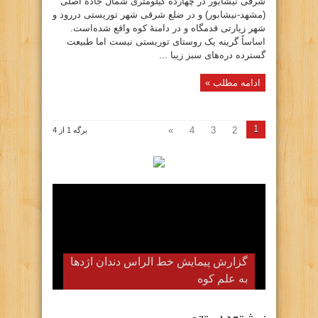
شرقی نیشابور در چهارده کیلومتری شمال جادهٔ اصلی
(مشهد-نیشابور) و در ضلع شرقی شهر توریستی دررود و
شهر زیارتی قدمگاه و در دامنهٔ کوه واقع شده‌است.
اساساً گرینه یک روستای توریستی نیست اما طبیعت
گسترده دره‌های سبز زیبا ...
ادامه مطلب »
1
»
4
3
2
برگه 1 از 4
گزارش پیمایش خط الراس دندان اژدها
به علم کوه