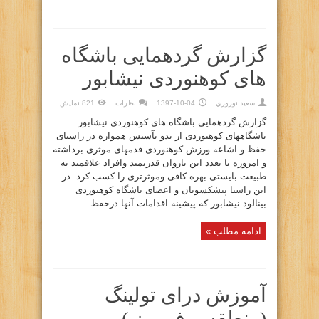
گزارش گردهمایی باشگاه
های کوهنوردی نیشابور
سعيد نوروزي
1397-10-04
نظرات
821 نمایش
گزارش گردهمایی باشگاه های کوهنوردی نیشابور
باشگاههای کوهنوردی از بدو تآسیس همواره در راستای
حفظ و اشاعه ورزش کوهنوردی قدمهای موثری برداشته
و امروزه با تعدد این بازوان قدرتمند وافراد علاقمند به
طبیعت بایستی بهره کافی وموثرتری را کسب کرد. در
این راستا پیشکسوتان و اعضای باشگاه کوهنوردی
بینالود نیشابور که پیشینه اقدامات آنها درحفظ ...
ادامه مطلب »
آموزش درای تولینگ
(منطقه برف ریز )