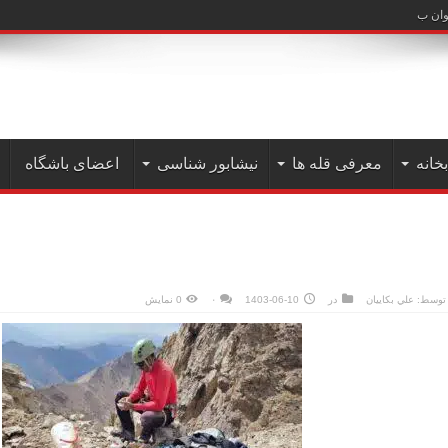
علم کوه( دیماه ۱۴۰۲)
بخانه
معرفی قله ها
نیشابور شناسی
اعضای باشگاه
توسط:
علي بكاييان
در
1403-06-10
۰
0 نمایش