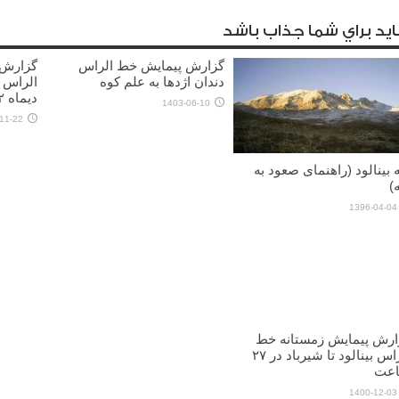
يد براي شما جذاب باشد
گزارش پیمایش خط الراس
گزارش 
دندان اژدها به علم کوه
الراس 
دیماه ۱۴۰۲)
1403-06-10
11-22
 بینالود (راهنمای صعود به
)
1396-04-04
ارش پیمایش زمستانه خط
الراس بینالود تا شیرباد در ۲۷
عت
1400-12-03