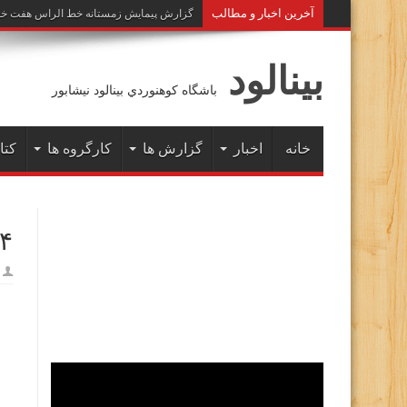
آخرين اخبار و مطالب
گزارش پیمایش زمستانه خط الراس هفت خوان به 
بينالود
باشگاه كوهنوردي بينالود نيشابور
خانه
اخبار
گزارش ها
کارگروه ها
کتا
۴