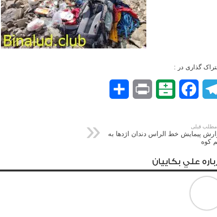
راک گذاری در :
Telegram
Facebook
Balatarin
Print
اشتراک
گذاری
طلب قبلی
رش پیمایش خط الراس دندان اژدها به
 کوه
باره علي بكاييان