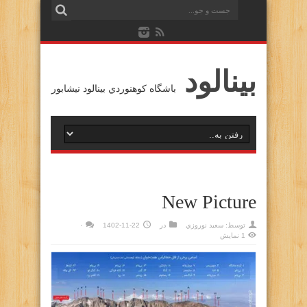
بينالود
باشگاه كوهنوردي بينالود نيشابور
New Picture
توسط:
سعيد نوروزي
در
1402-11-22
۰
1 نمایش