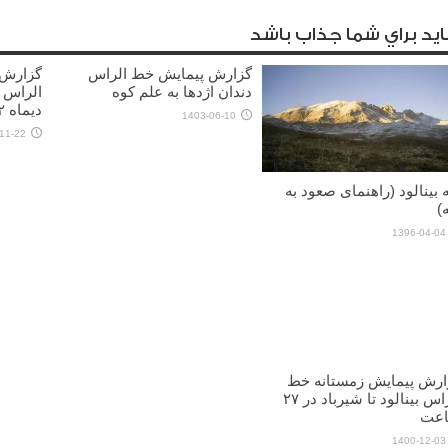
يد براي شما جذاب باشد
گزارش پیمایش خط الراس
گزارش 
دندان اژدها به علم کوه
الراس 
دیماه ۱۴۰۲)
1403-06-10
11-22
 بینالود (راهنمای صعود به
)
1396-04-04
ارش پیمایش زمستانه خط
الراس بینالود تا شیرباد در ۲۷
عت
1400-12-03