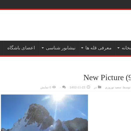
بخانه
معرفی قله ها
نیشابور شناسی
اعضای باشگاه
New Picture (
توسط:
سعيد نوروزي
در
1402-11-22
۰
0 نمایش