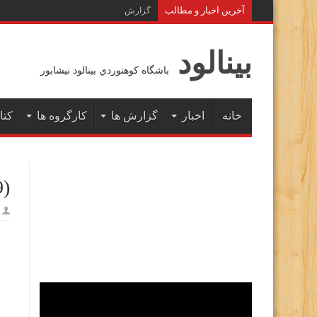
آخرين اخبار و مطالب
گزارش پیمایش زمستانه خط ال
بينالود
باشگاه كوهنوردي بينالود نيشابور
خانه
اخبار
گزارش ها
کارگروه ها
کتا
9)