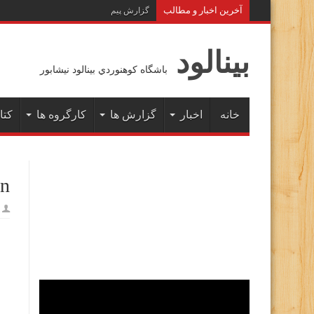
آخرين اخبار و مطالب
گزارش پیمایش زمستانه خط الراس هفت خو
بينالود
باشگاه كوهنوردي بينالود نيشابور
خانه
اخبار
گزارش ها
کارگروه ها
کتا
an