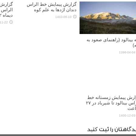
گزارش پیمایش خط الراس
گزارش 
دندان اژدها به علم کوه
الراس 
دیماه ۱۴۰۲)
1403-06-10
11-22
 بینالود (راهنمای صعود به
)
1396-04-04
ارش پیمایش زمستانه خط
الراس بینالود تا شیرباد در ۲۷
عت
1400-12-03
دگاهتان را ثبت کنید