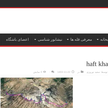
ا
بخانه
معرفی قله ها
نیشابور شناسی
اعضای باشگاه
haft kh
توسط:
سعيد نوروزي
در
1402-11-22
۰
0 نمایش