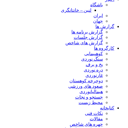
باشگاه
لنین – خانتانگری
ایران
جهان
گزارش ها
گزارش برنامه ها
گزارش جلسات
گزارش های شاخص
کارگروه ها
کوهپیمایی
سنگ نوردی
یخ و برف
دره نوردی
غارنوردی
دوچرخه کوهستان
صعود های ورزشی
هیمالیانوردی
جستجو و نجات
محیط زیست
کتابخانه
نکات فنی
مقالات
چهره های شاخص