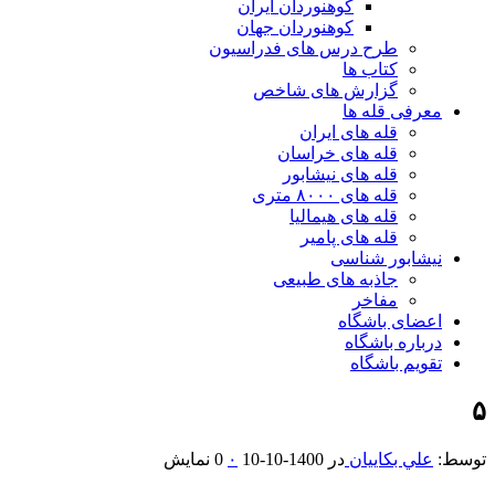
کوهنوردان ایران
کوهنوردان جهان
طرح درس های فدراسیون
کتاب ها
گزارش های شاخص
معرفی قله ها
قله های ایران
قله های خراسان
قله های نیشابور
قله های ۸۰۰۰ متری
قله های هیمالیا
قله های پامیر
نیشابور شناسی
جاذبه های طبیعی
مفاخر
اعضای باشگاه
درباره باشگاه
تقویم باشگاه
۵
توسط:
علي بكاييان
در
1400-10-10
۰
0 نمایش