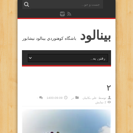
بينالود
باشگاه كوهنوردي بينالود نيشابور
۲
توسط:
علي بكاييان
در
1400-09-09
۰
2 نمایش