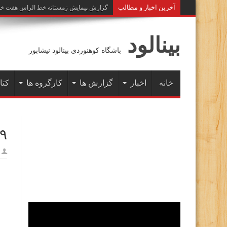
آخرين اخبار و مطالب
گزارش پیمایش زمستانه خط الراس هفت خوان به 
بينالود
باشگاه كوهنوردي بينالود نيشابور
خانه
اخبار
گزارش ها
کارگروه ها
کتا
۵۹