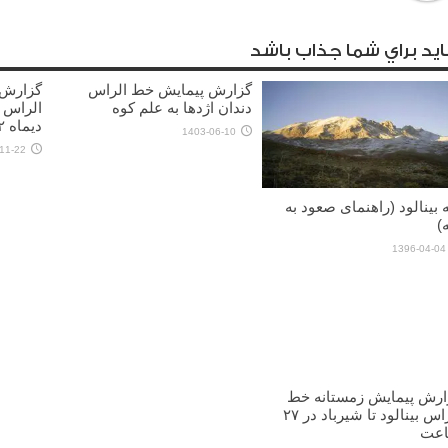
يد براي شما جذاب باشد
گزارش پیمایش خط الراس
گزارش 
دندان اژدها به علم کوه
الراس 
دیماه ۱۴۰۲)
1403-06-10
11-22
 بینالود (راهنمای صعود به
)
1396-04-04
ارش پیمایش زمستانه خط
الراس بینالود تا شیرباد در ۲۷
عت