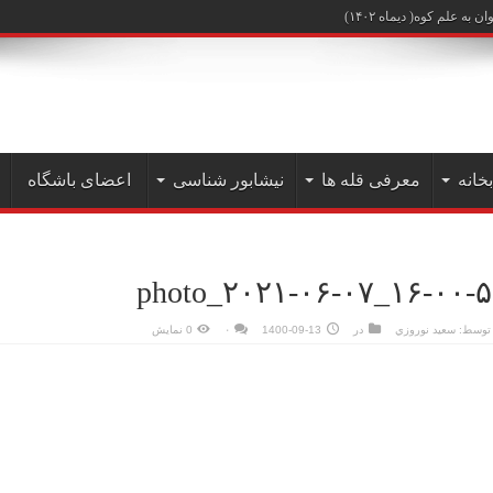
علم کوه( دیماه ۱۴۰۲)
بخانه
معرفی قله ها
نیشابور شناسی
اعضای باشگاه
photo_۲۰۲۱-۰۶-۰۷_۱۶-۰۰-
توسط:
سعيد نوروزي
در
1400-09-13
۰
0 نمایش