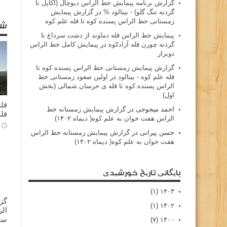
گزارش برنامه پيمايش خط الراس ديوچال (اكاپل تا
گردنه تنگ گلو) - بينالود %
در
گزارش پیمایش
زمستانی خط الراس پسنده کوه تا قله علم کوه
شا
پيمايش خط الراس قله دماوند از دشت سرداغ تا
گردنه چورن قله آزادكوه
در
پیمایش کامل خط الراس
دوبرار
گزارش پیمایش زمستانی خط الراس پسنده کوه تا
قله علم کوه - بينالود
در
اولین صعود زمستانی خط
الراس پسنده کوه تا قله ی خرسان شمالی (بخش
اول)
قله
احمد میجوجی
در
گزارش پیمایش زمستانه خط
قله
الراس هفت خوان به علم کوه( دیماه ۱۴۰۲)
حسن پیرانی
در
گزارش پیمایش زمستانه خط الراس
هفت خوان به علم کوه( دیماه ۱۴۰۲)
بایگانی تاریخ خورشیدی
(۱)
۱۴۰۳
گز
(۱)
۱۴۰۲
سا
(۷)
۱۴۰۰