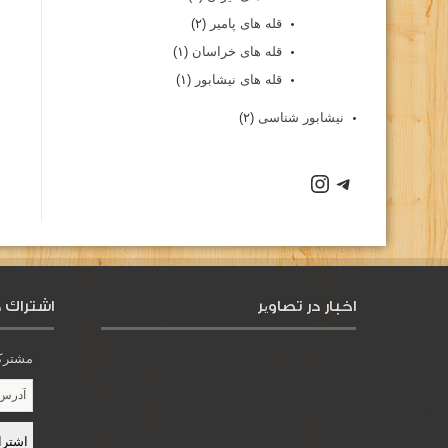
قله های پامیر
(۲)
قله های خراسان
(۱)
قله های نیشابور
(۱)
نیشابور شناسی
(۲)
اخبار در تصاویر
اشتراك د
مشترک 