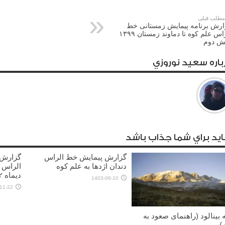
طلب قبلی
ارش برنامه پیمایش زمستانی خط
الراس علم کوه تا دماوند زمستان ۱۳۹۹
ش دوم
باره سعيد نوروزي
يد براي شما جذاب باشد
گزارش پیمایش خط الراس
گزارش 
دندان اژدها به علم کوه
الراس 
دیماه ۱۴۰۲)
1403-06-10
11-22
 بینالود (راهنمای صعود به
)