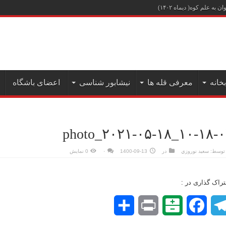
علم کوه( دیماه ۱۴۰۲)
بخانه
معرفی قله ها
نیشابور شناسی
اعضای باشگاه
photo_۲۰۲۱-۰۵-۱۸_۱۰-۱۸-
توسط:
سعيد نوروزي
در
1400-09-13
۰
0 نمایش
راک گذاری در :
Telegram
Facebook
Balatarin
Print
اشتراک
گذاری