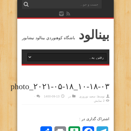
بينالود
باشگاه كوهنوردي بينالود نيشابور
photo_۲۰۲۱-۰۵-۱۸_۱۰-۱۸-۰۳
توسط:
سعيد نوروزي
در
1400-09-13
۰
2 نمایش
اشتراک گذاری در :