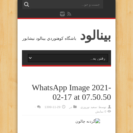
بينالود
باشگاه كوهنوردي بينالود نيشابور
WhatsApp Image 2021-
02-17 at 07.50.50
توسط:
سعيد نوروزي
در
1399-11-29
۰
0 نمایش