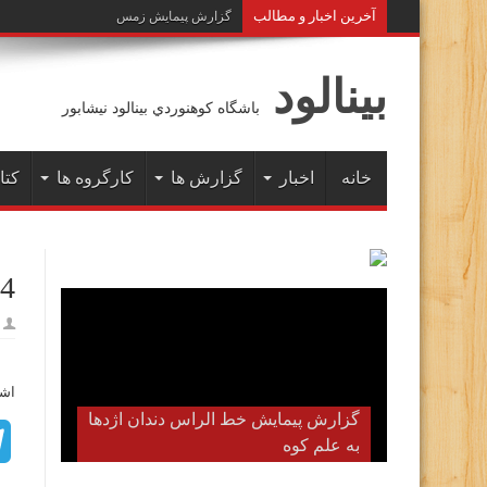
آخرين اخبار و مطالب
گزارش پیمایش زمستانه خط الراس هفت خوا
بينالود
باشگاه كوهنوردي بينالود نيشابور
خانه
اخبار
گزارش ها
کارگروه ها
کتا
54
اشت
گزارش پیمایش خط الراس دندان اژدها
به علم کوه