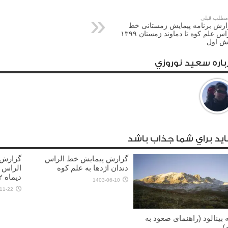
طلب قبلی
ارش برنامه پیمایش زمستانی خط
الراس علم کوه تا دماوند زمستان ۱۳۹۹
ش اول
باره سعيد نوروزي
يد براي شما جذاب باشد
گزارش پیمایش خط الراس
گزارش 
دندان اژدها به علم کوه
الراس 
دیماه ۱۴۰۲)
1403-06-10
11-22
 بینالود (راهنمای صعود به
)