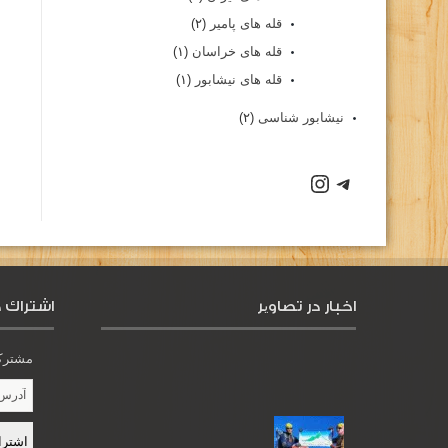
قله های پامیر
(۲)
قله های خراسان
(۱)
قله های نیشابور
(۱)
نیشابور شناسی
(۲)
اخبار در تصاویر
اشتراك د
مشترک 