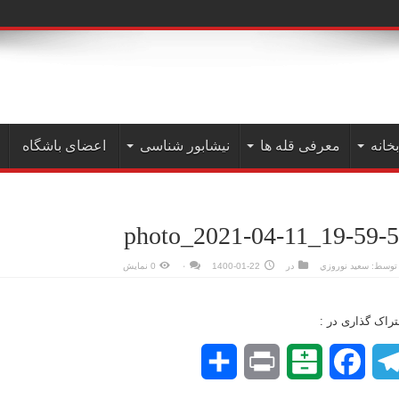
ن به
بخانه
معرفی قله ها
نیشابور شناسی
اعضای باشگاه
photo_2021-04-11_19-59-
توسط:
سعيد نوروزي
در
1400-01-22
۰
0 نمایش
راک گذاری در :
Telegram
Facebook
Balatarin
Print
اشتراک
گذاری