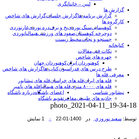
لنین – خانتانگری
گزارش ها
گزارش برنامه ها
گزارش جلسات
گزارش های شاخص
کارگروه ها
کوهپیمایی
سنگ نوردی
یخ و برف
دره نوردی
غارنوردی
دوچرخه کوهستان
صعود های ورزشی
هیمالیانوردی
جستجو و نجات
محیط زیست
کتابخانه
نکات فنی
مقالات
چهره های شاخص
کوهنوردان ایران
کوهنوردان جهان
طرح درس های فدراسیون
کتاب ها
گزارش های شاخص
معرفی قله ها
قله های ایران
قله های خراسان
قله های نیشابور
قله های ۸۰۰۰ متری
قله های هیمالیا
قله های پامیر
نیشابور شناسی
اعضای باشگاه
درباره باشگاه
جاذبه های طبیعی
مفاخر
تقویم باشگاه
photo_2021-04-11_19-34-18
توسط:
سعيد نوروزي
در
1400-01-22
۰
1 نمایش