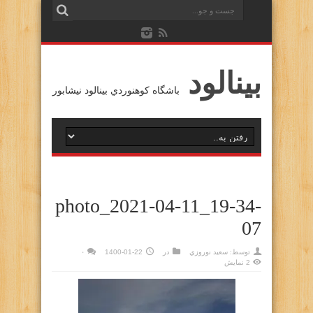
بينالود
باشگاه كوهنوردي بينالود نيشابور
photo_2021-04-11_19-34-
07
توسط:
سعيد نوروزي
در
1400-01-22
۰
2 نمایش