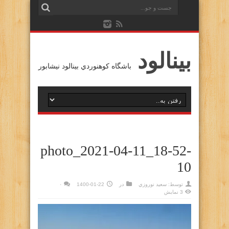
بينالود
باشگاه كوهنوردي بينالود نيشابور
photo_2021-04-11_18-52-
10
توسط:
سعيد نوروزي
در
1400-01-22
۰
3 نمایش