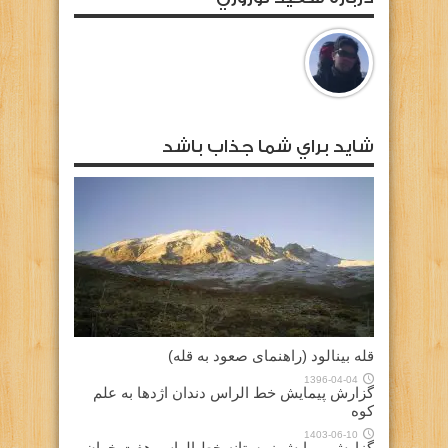
شايد براي شما جذاب باشد
قله بینالود (راهنمای صعود به قله)
1396-04-04
گزارش پیمایش خط الراس دندان اژدها به علم
کوه
1403-06-10
گزارش پیمایش زمستانه خط الراس هفت خوان