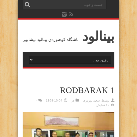
بينالود
باشگاه كوهنوردي بينالود نيشابور
RODBARAK 1
توسط:
سعيد نوروزي
در
1398-10-04
۰
12 نمایش