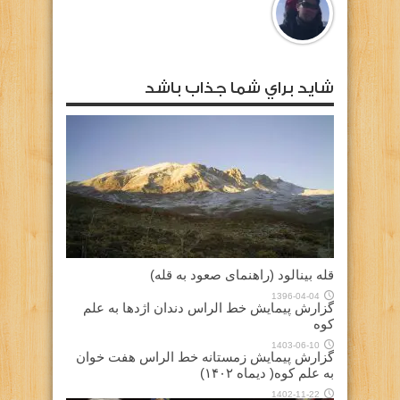
شايد براي شما جذاب باشد
قله بینالود (راهنمای صعود به قله)
1396-04-04
گزارش پیمایش خط الراس دندان اژدها به علم
کوه
1403-06-10
گزارش پیمایش زمستانه خط الراس هفت خوان
به علم کوه( دیماه ۱۴۰۲)
1402-11-22