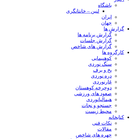
باشگاه
لنین – خانتانگری
ایران
جهان
گزارش ها
گزارش برنامه ها
گزارش جلسات
گزارش های شاخص
کارگروه ها
کوهپیمایی
سنگ نوردی
یخ و برف
دره نوردی
غارنوردی
دوچرخه کوهستان
صعود های ورزشی
هیمالیانوردی
جستجو و نجات
محیط زیست
کتابخانه
نکات فنی
مقالات
چهره های شاخص