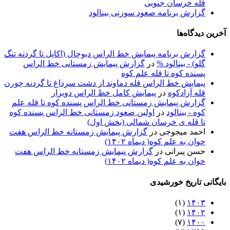
قله خرسان جنوبی
گزارش برنامه صعود سوزنی بینالود
آخرین دیدگاه‌ها
گزارش برنامه پيمايش خط الراس ديوچال (اكاپل تا گردنه تنگ
گلو) - بينالود %
در
گزارش پیمایش زمستانی خط الراس
پسنده کوه تا قله علم کوه
پيمايش خط الراس قله دماوند از دشت سرداغ تا گردنه چورن
قله آزادكوه
در
پیمایش کامل خط الراس دوبرار
گزارش پیمایش زمستانی خط الراس پسنده کوه تا قله علم
کوه - بينالود
در
اولین صعود زمستانی خط الراس پسنده کوه
تا قله ی خرسان شمالی (بخش اول)
احمد میجوجی
در
گزارش پیمایش زمستانه خط الراس هفت
خوان به علم کوه( دیماه ۱۴۰۲)
حسن پیرانی
در
گزارش پیمایش زمستانه خط الراس هفت
خوان به علم کوه( دیماه ۱۴۰۲)
بایگانی تاریخ خورشیدی
(۱)
۱۴۰۳
(۱)
۱۴۰۲
(۷)
۱۴۰۰