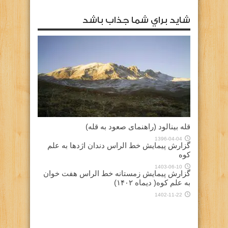
شايد براي شما جذاب باشد
قله بینالود (راهنمای صعود به قله)
1396-04-04
گزارش پیمایش خط الراس دندان اژدها به علم
کوه
1403-06-10
گزارش پیمایش زمستانه خط الراس هفت خوان
به علم کوه( دیماه ۱۴۰۲)
1402-11-22