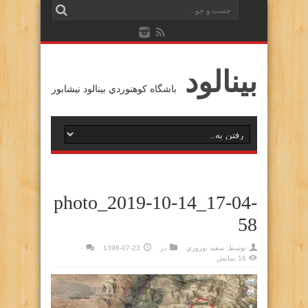
بينالود
باشگاه كوهنوردي بينالود نيشابور
photo_2019-10-14_17-04-
58
توسط:
سعيد نوروزي
در
1398-07-23
۰
16 نمایش