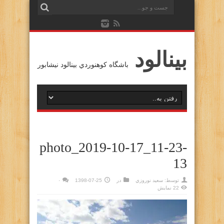
بينالود
باشگاه كوهنوردي بينالود نيشابور
photo_2019-10-17_11-23-
13
توسط:
سعيد نوروزي
در
1398-07-25
۰
22 نمایش