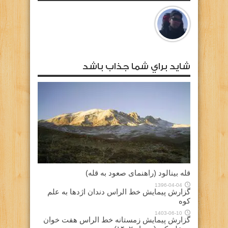
شايد براي شما جذاب باشد
قله بینالود (راهنمای صعود به قله)
1396-04-04
گزارش پیمایش خط الراس دندان اژدها به علم
کوه
1403-06-10
گزارش پیمایش زمستانه خط الراس هفت خوان