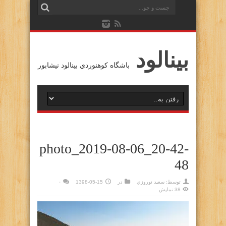
بينالود
باشگاه كوهنوردي بينالود نيشابور
photo_2019-08-06_20-42-
48
توسط:
سعيد نوروزي
در
1398-05-15
۰
38 نمایش