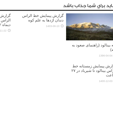
يد براي شما جذاب باشد
گزارش پیمایش خط الراس
گزارش 
دندان اژدها به علم کوه
الراس 
دیماه ۱۴۰۲)
1403-06-10
11-22
 بینالود (راهنمای صعود به
)
1396-04-04
ارش پیمایش زمستانه خط
الراس بینالود تا شیرباد در ۲۷
عت
1400-12-03