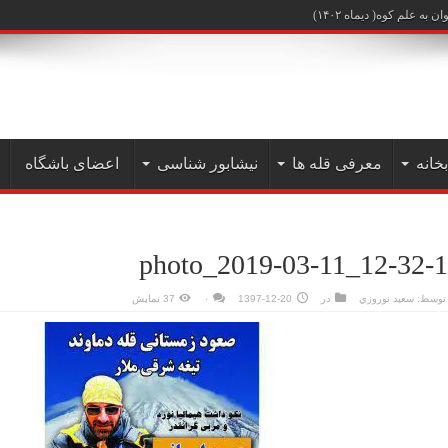
علم کوه( دیماه ۱۴۰۲)
بخانه
معرفی قله ها
نیشابور شناسی
اعضای باشگاه
photo_2019-03-11_12-32-
توسط:
سعيد نوروزي
در
1397-12-20
۰
37 نمایش