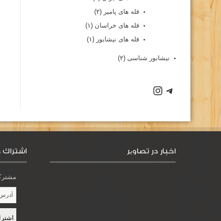
قله های پامیر
(۲)
قله های خراسان
(۱)
قله های نیشابور
(۱)
نیشابور شناسی
(۲)
اخبار در تصاویر
اشتراك د
مشترک 