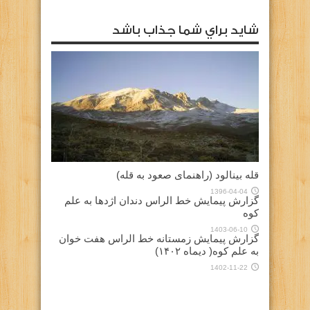
شايد براي شما جذاب باشد
قله بینالود (راهنمای صعود به قله)
1396-04-04
گزارش پیمایش خط الراس دندان اژدها به علم
کوه
1403-06-10
گزارش پیمایش زمستانه خط الراس هفت خوان
به علم کوه( دیماه ۱۴۰۲)
1402-11-22