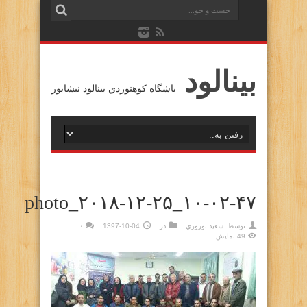
بينالود
باشگاه كوهنوردي بينالود نيشابور
photo_۲۰۱۸-۱۲-۲۵_۱۰-۰۲-۴۷
توسط:
سعيد نوروزي
در
1397-10-04
۰
49 نمایش