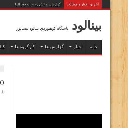
آخرين اخبار و مطالب
گزارش پیمایش زمستانه خط الراس هفت خوان
بينالود
باشگاه كوهنوردي بينالود نيشابور
خانه
اخبار
گزارش ها
کارگروه ها
کتا
0