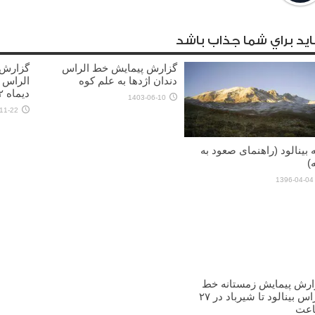
يد براي شما جذاب باشد
گزارش پیمایش خط الراس
گزارش 
دندان اژدها به علم کوه
الراس 
دیماه ۱۴۰۲)
1403-06-10
11-22
 بینالود (راهنمای صعود به
)
1396-04-04
ارش پیمایش زمستانه خط
الراس بینالود تا شیرباد در ۲۷
عت