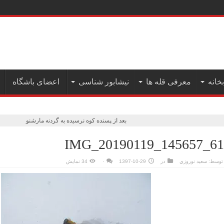
 به علم کوه( دیما
بخانه
معرفی قله ها
نیشابور شناسی
اعضای باشگاه
بعد از پسنده کوه نرسیده به گردنه مارشنو
IMG_20190119_145657_61
توسط:
سعيد نوروزي
در
1397-10-29
۰
34 نمایش