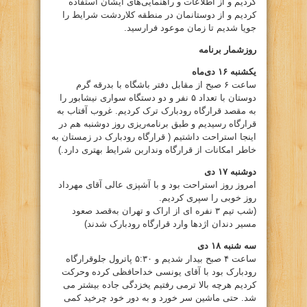
کردیم و از اطلاعات و راهنمایی‌های ایشان استفاده
کردیم و از دوستانمان در منطقه کلاردشت شرایط را
جویا شدیم تا زمان موعود فرارسید.
روزشمار برنامه
یکشنبه ۱۶ دی‌ماه
ساعت ۶ صبح از مقابل دفتر باشگاه با بدرقه گرم
دوستان با تعداد ۵ نفر و دو دستگاه سواری نیشابور را
به مقصد قرارگاه رودبارک ترک کردیم. غروب آفتاب به
قرارگاه رسیدیم و طبق برنامه‌ریزی روز دوشنبه هم در
اینجا استراحت داشتیم ( قرارگاه رودبارک در زمستان به
خاطر امکانات از قرارگاه ونداربن شرایط بهتری دارد.)
دوشنبه ۱۷ دی
امروز روز استراحت بود و با آشپزی عالی آقای مهرداد
روز خوبی را سپری کردیم.
(شب تیم ۳ نفره ای از اراک و تهران به‌قصد صعود
مسیر دندان اژدها وارد قرارگاه رودبارک شدند)
سه شنبه ۱۸ دی
ساعت ۴ صبح بیدار شدیم و ۵:۳۰ پاترول جلوقرارگاه
رودبارک بود با آقای یونسی خداحافظی کرده وحرکت
کردیم هرچه بالا ترمی رفتیم یخزدگی جاده بیشتر می
شد. حتی ماشین سر خورد و به دور خود چرخید کمی