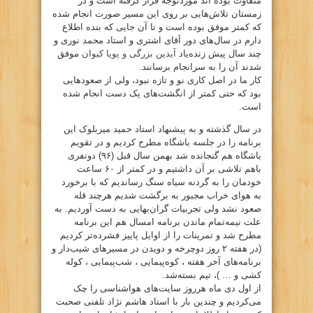
متفاوت بوده اند موردتوجه قرار گرفته است و در
زمستان تلاش‌هایی بر روی این مسیر صورت انجام شده
که کمتر موفق بوده است و تا آن جایی که بنده اطلاع
دارم در سال‌های دور آقای اشتری و استاد محمد نوری و
چند سال پیش زنده‌یاد
آیدین بزرگی و پویا کیوان
موفق
شدند آن را به سرانجام برسانند.
کار ما در اصل کاری نو و تازه نبود، ولی از صعودهایی
بود که حتی کمتر از انگشت‌های یک دست انجام ‌شده
است.
در سال گذشته و به پیشنهاد استاد حمید میربلوک این
برنامه را در جلسه باشگاه مطرح کردیم و در تقویم
باشگاه هم گنجانده شد بهمن سال قبل (۹۶) دونفری
باهم تلاشی بر آن داشتیم و در کمتر از ۶۰ ساعت
خودمان را به گردنه سیاه سنگ رساندیم که با برخورد
به هوای خراب مجبور به برگشت شدیم هرچند قله
صعود نشد ولی تجربیات گران‌بهایی به دست آوردیم. به
علت نیمه‌تمام ماندن برنامه امسال هم این برنامه
مطرح شد و تمرینات را از اوایل پاییز فشرده‌تر کردیم
(در هفته ۲ روز دوچرخه و دویدن در مسیرهای شیب‌دار و
برنامه‌های آخر هفته ، کوه‌پیمایی ، شب‌پیمایی ، کوله
کشی و … )، تیم بسته‌شد.
از اول دی ماه هرروز سایت‌های هواشناسی را چک
می‌کردیم و چندین بار با استاد هاشم نژاد تلفنی صحبت