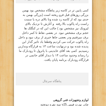
کمی پایین تر در کاسه زیر پناهگاه مشخص بود بهمن
بزرگی روزهای قبل فرو ریخته است (بزرگی بهمن به
حدی بود که از کاسه رد شده وتا بالای دره یا سمت
راست راه پاکوب بالا رفته و آثارش تا نزدیک بالای
لیزونک نیز مشخص بود ) جالب این که در کنگلک ها
حجم برف مشخص نبود. در بعضی نقاط تا کمر داخل
برف میرفتیم ودر بعضی جاها خبری از برف نبود و داخل
راه پاکوب حرکت می کردیم وقطعا باد تاثیر گذار این
پدیده شده بود و درنهایت ساعت ۱۳ به قرارگاه ونداربن
رسیدیم. کمی بعد آقای عابدینی با پاترول تا رودبارک ما
را رساند وحدود ساعت ۱۴ با دیدار آقای حاتمی در
قرارگاه رودبارک برنامه پایان یافت.
پناهگاه سرچال
لوازم وتجهیزات فنی گروهی
چادر نورث فیس v25 سه نفره دوتخته