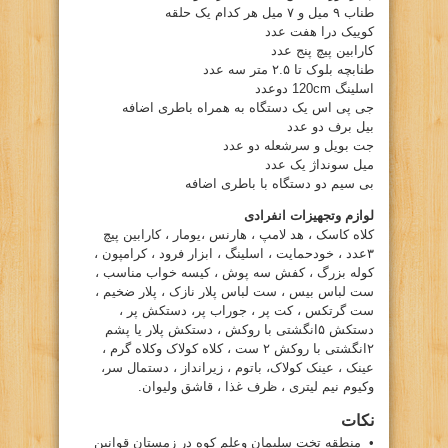
طناب ۹ میل و ۷ میل هر کدام یک حلقه
کوییک درا هفت عدد
کارابین پیچ پنج عدد
طنابچه بلوک تا ۲.۵ متر سه عدد
اسلینگ 120cm دوعدد
جی پی اس یک دستگاه به همراه باطری اضافه
بیل برف دو عدد
جت بویل و سرشعله دو عدد
میل سونداژ یک عدد
بی سیم دو دستگاه با باطری اضافه
لوازم وتجهیزات انفرادی
کلاه کاسک ، هد لامپ ، هارنس ،یومار ، کارابین پیچ
۳عدد ، خودحمایت ، اسلینگ ، ابزار فرود ، کرامپون ،
کوله بزرگ ، کفش سه پوش ، کیسه خواب مناسب ،
ست لباس بیس ، ست لباس پلار نازک ، پلار ضخیم ،
ست گرتکس ، کت پر ، جوراب پر، دستکش پر ،
دستکش ۵انگشتی با روکش ، دستکش پلار یا پشم
۲انگشتی با روکش ۲ ست ، کلاه کولاک وکلاه گرم ،
عینک ، عینک کولاک، باتوم ، زیرانداز ، دستمال سر،
وکیوم نیم لیتری ، ظرف غذا ، قاشق ولیوان.
نکات
• منطقه تخت سلیمان وعلم کوه در زمستان قوانین