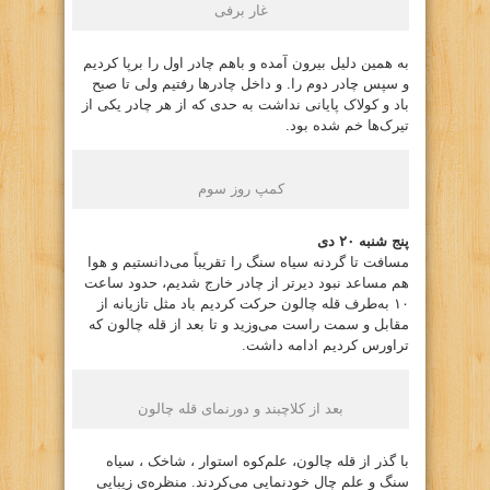
غار برفی
به همین دلیل بیرون آمده و باهم چادر اول را برپا کردیم
و سپس چادر دوم را. و داخل چادرها رفتیم ولی تا صبح
باد و کولاک پایانی نداشت به حدی که از هر چادر یکی از
تیرک‌ها خم شده بود.
کمپ روز سوم
پنج شنبه ۲۰ دی
مسافت تا گردنه سیاه سنگ را تقریباً می‌دانستیم و هوا
هم مساعد نبود دیرتر از چادر خارج شدیم، حدود ساعت
۱۰ به‌طرف قله چالون حرکت کردیم باد مثل تازیانه از
مقابل و سمت راست می‌وزید و تا بعد از قله چالون که
تراورس کردیم ادامه داشت.
بعد از کلاچبند و دورنمای قله چالون
با گذر از قله چالون، علم‌کوه استوار ، شاخک ، سیاه
سنگ و علم چال خودنمایی می‌کردند. منظره‌ی زیبایی