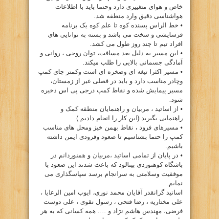
خاص و هوای متغییری دارد وحتما باید با اطلاعات
هواشناسی دقیق وارد منطقه شد.
• خط الراس پسنده کوه تا علم کوه یک برنامه
فرسایشی و سخت می باشد و بسته به توانایی های
افراد تیم تا چند روز طول می کشد.
• این مسیر به دلیل بعد مسافت، توان روحی ، روانی و
آمادگی جسمانی بالایی را طلب میکند.
• مسیر اکثرا تیغه ای وصخره ای است وکمتر جای کمپ
وچادر مناسب دارد و باید در فصلی غیر از زمستان،
مسیر پیمایش شده و نقاط کمپ درجی پی اس ذخیره
شود.
• از اساتید ، مربیان و راهنمایان منطقه کمک و
راهنمایی بگیرید (این کار را انجام دادیم )
• مسیرهای فرود ، نقاط بهمن خیز ومحل های مناسب
کمپ را حتما بشناسیم تا صعود وفرودی ایمن داشته
باشیم.
• در پایان از تمامی اساتید ،مربیان و همنوردانم در
باشگاه کوهنوردی بینالود که باعث شدند این صعود با
موفقیت وسلامتی به سرانجام برسد سپاسگذاری می
نمایم.
اساتید گرانقدر آقایان محمد نوری، ایوب امین الرعایا ،
علی مختاریه ، رضا فتحی ، رسول نقوی ، علی دوست
فرضی، مهندس هاشم نژاد و …. همه کسانی که به هر