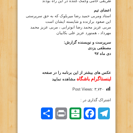
طریقی حامی وکمک کننده در این راه بودند
اعضای تیم
استاد ومربی حمید رضا میربلوک که به حق سرپرستی
این صعود برازنده و شایسته ایشان است
مربی عزیز محمد رضا ابوترابی ، مربی عزیز محمد
مهرداد ، همنورد عزیز علی بکاییان
سرپرست و نویسنده گزارش:
مصطفی یزدی
دی ماه ۹۷
عکس های بیشتر از این برنامه را در صفحه
اینستاگرام باشگاه
مشاهده نمایید
Post Views:
۳,۷۴۰
اشتراک گذاری در :
Telegram
Facebook
Balatarin
Print
اشتراک
گذاری