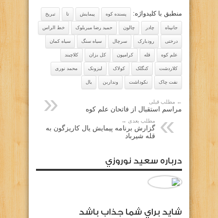
منطبق با کلیدواژه:
پسنده کوه
پیمایش
تا
تبریخ
جانپناه
چادر
چالون
حمید رضا میربلوک
خط الراس
درختی
رودبارک
سرچال
سیاه سنگ
سیاه کمان
علم کوه
قله
کرامپون
کل بزان
کلاچبند
کلاردشت
کنگلک
کولاک
لیزونک
محمد نوری
نفت چاک
نکوداشت
ونداربن
یال
← مطلب قبلی
مراسم استقبال از فاتحان علم کوه
مطلب بعدی →
گزارش برنامه پیمایش یال کاریزگون به
قله شیرباد
درباره سعيد نوروزي
شايد براي شما جذاب باشد