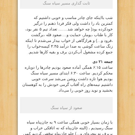
ثابت گذاری مسیر سیاه سنگ
شب بااینکه جای چادر مناسب و خوبی داشتیم که
کمترین باد را داشت ولی فکر فردا ذهنم را درگیر
خودکرده بود( چه خواهد شد……. تعداد تیم ۵ نفر بود،
کار با طناب ،یومار، حمایت و….صعود قله ،برگشت
،فرود و…) و هرازگاهی از خواب بیدار می‌شدم تا اینکه
زنگ ساعت گوشی به صدا درآمد ۴:۴۵ کیسه‌خواب را
جمع کرده مشغول آب‌کردن برف و بقیه کارها شدیم.
جمعه ۲۱ دی
ساعت ۶:۱۵ همگی آماده صعود بودیم چادرها را دوباره
محکم کردیم. ساعت ۶:۳۰ ابتدای مسیر سیاه سنگ‌
بودیم هوا تازه داشت روشن می‌شد سرعت خوبی
داشتیم نیمه‌های راه آفتاب گرمی خودش را به کوهستان
بخشید و نوید روز خوبی را می‌داد.
صعود از سیاه سنگ
با زمان بسیار خوبی همگی ساعت ۹ به جان‌پناه سیاه
سنگ رسیدیم ، (البته جان‌پناه که نه اتاقکی خراب و
پربرف نه پنجره‌ای و…) جلو جان‌پناه توقفی کردیم کمی