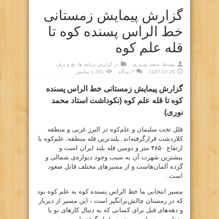
گزارش پیمایش زمستانی
خط الراس پسنده کوه تا
قله علم کوه
توسط:
سعيد نوروزي
در
گزارش برنامه ها
,
يخ و برف
1397-10-29
۲ دیدگاه
1,201 نمایش
گزارش پیمایش زمستانی خط الراس پسنده
کوه تا قله علم کوه (نکوداشت استاد محمد
نوری)
قلل تخت سلیمان و
علم‌کوه
در البرز غربی و منطقه
کلاردشت قرارگرفته‌اند. بلندترین قله منطقه، علم‌کوه با
ارتفاع ۴۸۵۰ متر و دومین قله بلند ایران است و
بیشترین شهرت آن به سبب وجود دیواره‌ی شمالی و
گرده آلمان‌هاست و از مسیرهای مختلف قابل صعود
است .
مسیر انتخابی ما خط الراس پسنده کوه به علم کوه بود
که در زمستان چالش‌برانگیز است ، این مسیر از دیرباز
و دهه‌های قبل برای کسانی که به دنبال کارهای نو یا