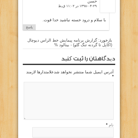
حسن
۱۳۹۸-۰۴-۲۹ در ۱۱:۰۲ ق٫ظ
با سلام و درود خسته نباشید خدا قوت.
پاسخ
بازخورد:
گزارش برنامه پيمايش خط الراس ديوچال
(اكاپل تا گردنه تنگ گلو) - بينالود %
دیدگاهتان را ثبت کنید
آدرس ایمیل شما منتشر نخواهد شدعلامتدارها لازمند
*
نام
*