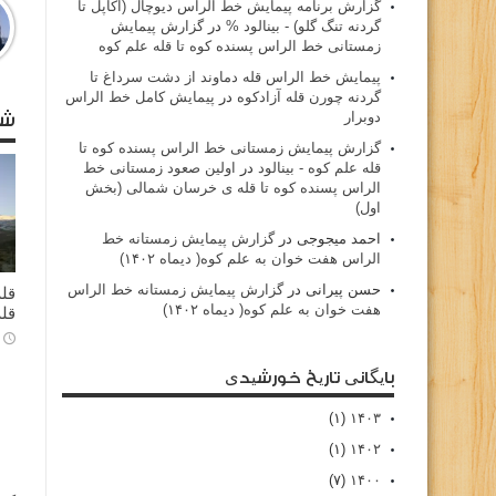
گزارش برنامه پيمايش خط الراس ديوچال (اكاپل تا
گردنه تنگ گلو) - بينالود %
در
گزارش پیمایش
زمستانی خط الراس پسنده کوه تا قله علم کوه
پيمايش خط الراس قله دماوند از دشت سرداغ تا
گردنه چورن قله آزادكوه
در
پیمایش کامل خط الراس
دوبرار
شا
گزارش پیمایش زمستانی خط الراس پسنده کوه تا
قله علم کوه - بينالود
در
اولین صعود زمستانی خط
الراس پسنده کوه تا قله ی خرسان شمالی (بخش
اول)
احمد میجوجی
در
گزارش پیمایش زمستانه خط
الراس هفت خوان به علم کوه( دیماه ۱۴۰۲)
حسن پیرانی
در
گزارش پیمایش زمستانه خط الراس
قله
هفت خوان به علم کوه( دیماه ۱۴۰۲)
قله
بایگانی تاریخ خورشیدی
(۱)
۱۴۰۳
(۱)
۱۴۰۲
(۷)
۱۴۰۰