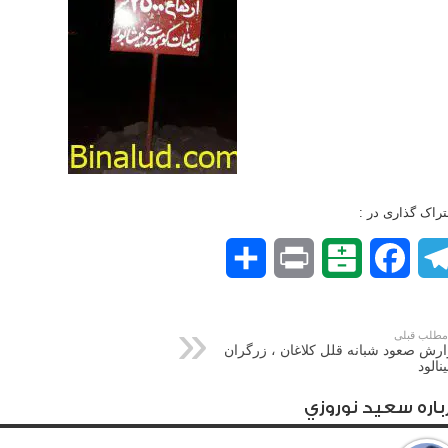
راک گذاری در :
Telegram
Facebook
Balatarin
Print
اشتراک
گذاری
طلب قبلی
رش صعود شبانه قلل کلاغان ، زرگران
ینالود
باره سعيد نوروزي