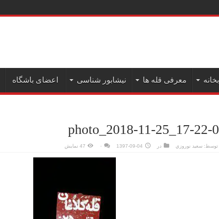
ن به علم کوه( دی
بخانه
معرفی قله ها
نیشابور شناسی
اعضای باشگاه
photo_2018-11-25_17-22-
توسط:
سعيد نوروزي
در
1397-09-04
۰
47 نمایش