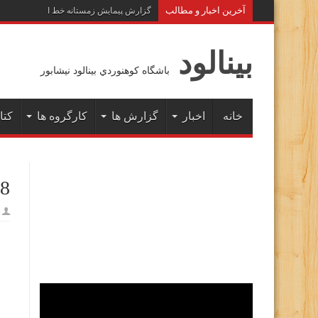
آخرين اخبار و مطالب
گزارش پیمایش زمستانه خط الراس هفت خوا
بينالود
باشگاه كوهنوردي بينالود نيشابور
خانه
اخبار
گزارش ها
کارگروه ها
کتا
08