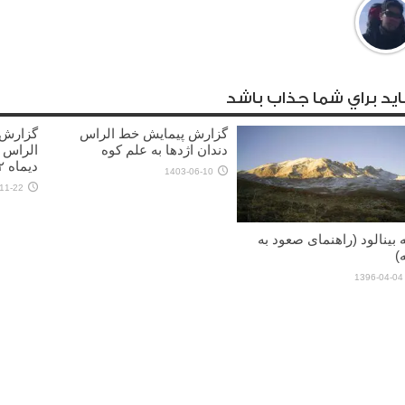
يد براي شما جذاب باشد
گزارش پیمایش خط الراس
گزارش 
دندان اژدها به علم کوه
الراس 
دیماه ۱۴۰۲)
1403-06-10
11-22
 بینالود (راهنمای صعود به
)
1396-04-04