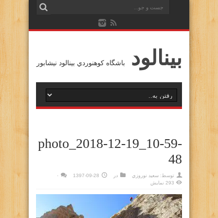
بينالود
باشگاه كوهنوردي بينالود نيشابور
photo_2018-12-19_10-59-
48
توسط:
سعيد نوروزي
در
1397-09-28
۰
293 نمایش