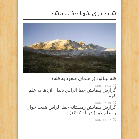
شايد براي شما جذاب باشد
قله بینالود (راهنمای صعود به قله)
1396-04-04
گزارش پیمایش خط الراس دندان اژدها به علم
کوه
1403-06-10
گزارش پیمایش زمستانه خط الراس هفت خوان
به علم کوه( دیماه ۱۴۰۲)
1402-11-22