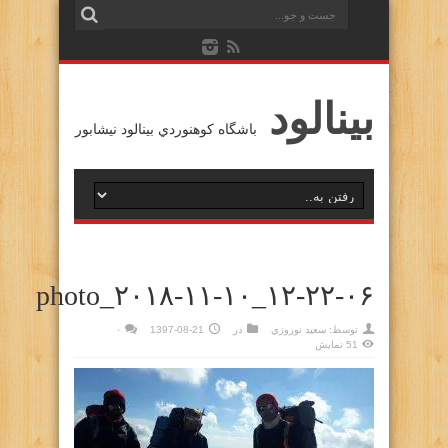
بينالود
باشگاه كوهنوردي بينالود نيشابور
photo_۲۰۱۸-۱۱-۱۰_۱۲-۲۲-۰۶
توسط:
سعيد نوروزي
در
1397-08-21
۰
51 نمایش