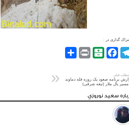
راک گذاری در :
Telegram
Facebook
Balatarin
Print
اشتراک
گذاری
طلب قبلی
رش برنامه صعود یک روزه قله دماوند
مسیر یال ملار (تیغه شرقی)
باره سعيد نوروزي