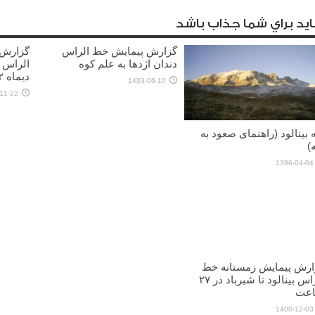
يد براي شما جذاب باشد
گزارش پیمایش خط الراس
گزارش 
دندان اژدها به علم کوه
الراس 
دیماه ۱۴۰۲)
1403-06-10
11-22
 بینالود (راهنمای صعود به
)
1396-04-04
ارش پیمایش زمستانه خط
الراس بینالود تا شیرباد در ۲۷
عت
1400-12-03