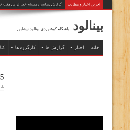
آخرين اخبار و مطالب
گزارش پیمایش زمستانه خط الراس هفت خوان به 
بينالود
باشگاه كوهنوردي بينالود نيشابور
خانه
اخبار
گزارش ها
کارگروه ها
کتا
05