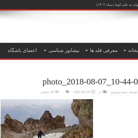
علم کوه( دیماه ۱۴۰۲)
بخانه
معرفی قله ها
نیشابور شناسی
اعضای باشگاه
photo_2018-08-07_10-44-
توسط:
سعيد نوروزي
در
1397-05-16
۰
49 نمایش