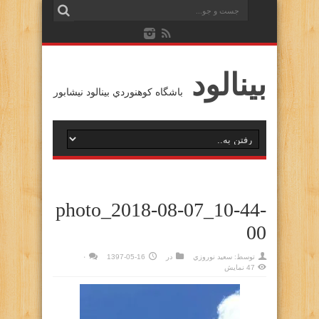
بينالود
باشگاه كوهنوردي بينالود نيشابور
photo_2018-08-07_10-44-
00
توسط:
سعيد نوروزي
در
1397-05-16
۰
47 نمایش