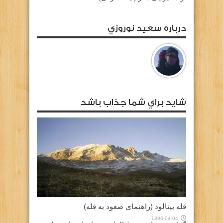
درباره سعيد نوروزي
شايد براي شما جذاب باشد
قله بینالود (راهنمای صعود به قله)
1396-04-04