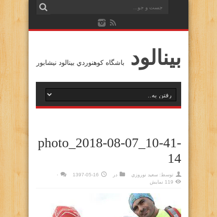
بينالود
باشگاه كوهنوردي بينالود نيشابور
photo_2018-08-07_10-41-
14
توسط:
سعيد نوروزي
در
1397-05-16
۰
119 نمایش