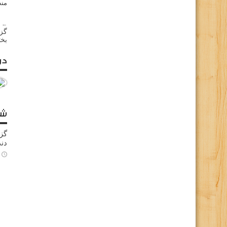
منط
← م
گزا
بخت
در
شا
گز
دند