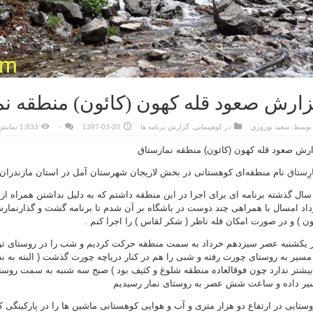
ارش صعود قله کهون (کائون) منطقه ن
توسط:
سعيد نوروزي
در
كوهپيمايي
,
گزارش برنامه ها
1397-03-20
۰
1,833 نمایش
رش صعود قله کهون (کائون) منطقه نمارستاق
ارِستاق
نام منطقه‌ای کوهستانی در بخش لاریجان شهرستان آمل در استان مازندران 
سال گذشته برنامه ای برای اجرا در این منطقه داشتم که به دلیل نداشتن همراه ا
اد امسال با همراهی چند دوست در باشگاه بر آن شدم تا برنامه گشت و گذارنمارست
ن ) و در صورت امکان قله ناظر ( شکر لقاس ) را اجرا کنم .
 یکشنبه عصر سیزدهم خرداد به سمت منطقه حرکت کردیم و شب را در روستای تویه 
مسیر به روستای چورت رفته و شبی را هم در کنار دریاچه چورت گذشت ( البته به 
بیشتر ندارد چون فوقالعاده منطقه شلوغ و کثیف بود ) صبح سه شنبه به سمت روستای
ر داده و ساعت شش عصر به روستای نمار رسیدیم
وستایی در ارتفاع دو هزار متری و آب و هوایی کوهستانی ماشین ها را در پارکینگی 