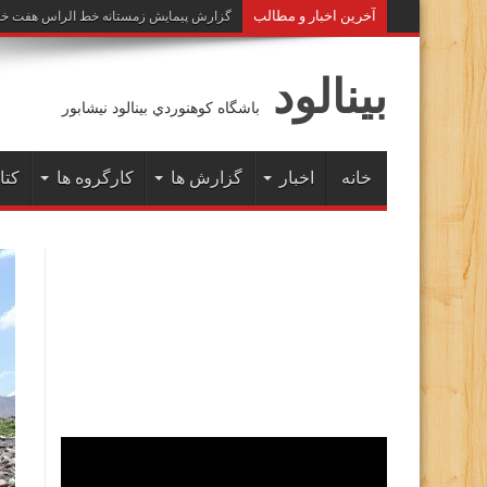
آخرين اخبار و مطالب
گزارش پیمایش زمستانه خط الراس هفت خوان به 
بينالود
باشگاه كوهنوردي بينالود نيشابور
خانه
اخبار
گزارش ها
کارگروه ها
کتا