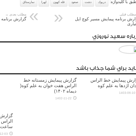
بق با کلیدواژه:
دريوك
دشت
صعود
قله كهون
لهرا
نمارستاق
طلب قبلی
مطلب بعدی →
رش برنامه پیمایش مسیر کوچ ایل
گزارش برنامه 
یاری
باره سعيد نوروزي
يد براي شما جذاب باشد
ارش پیمایش خط الراس
گزارش پیمایش زمستانه خط
ان اژدها به علم کوه
الراس هفت خوان به علم کوه(
دیماه ۱۴۰۲)
1403-06-10
1402-11-22
گزارش 
ساعت
12-03