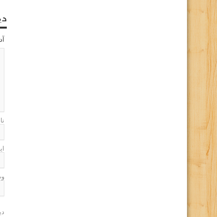
دی
آد
نا
ای
وب
دی