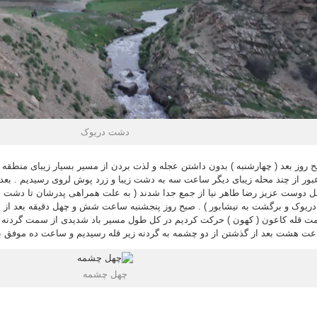
دشت دریوک
 روز بعد ( چهارشنبه ) بدون داشتن عجله و لذت بردن از مسیر بسیار زیبای منطقه
بور از چند محله زیبای دیگر ساعت سه به دشت زیبا و زرد پوش لروی رسیدیم . بع
 دوست عزیز رضا طاهر نیا از جمع جدا شدند ( به علت همراهی پدرشان تا دشت له
دریوک و برگشت به نیشابور ) . صبح روز پنجشنبه ساعت شش و چهل دقیقه بعد از 
 قله کاعون ( کهون ) حرکت کردیم در کل طول مسیر باد شدیدی از سمت گردنه رو
ت هشت بعد از گذشتن از دو چشمه به گردنه زیر قله رسیدیم و ساعت ده موفق ب
چهل چشمه