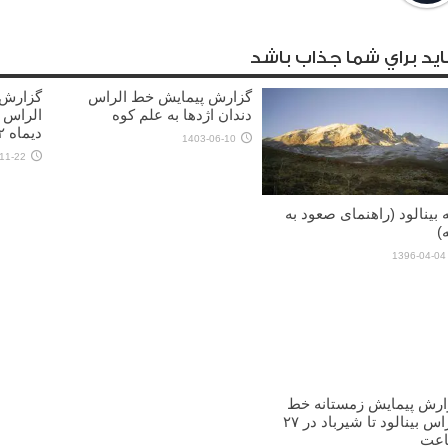
يد براي شما جذاب باشد
گزارش پیمایش خط الراس
گزارش 
دندان اژدها به علم کوه
الراس 
دیماه ۱۴۰۲)
1403-06-10
11-22
 بینالود (راهنمای صعود به
)
1396-04-04
ارش پیمایش زمستانه خط
الراس بینالود تا شیرباد در ۲۷
عت