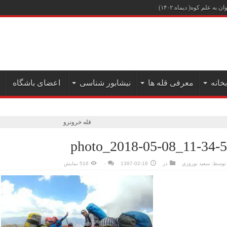
علم کوه( دیماه ۱۴۰۲)
بخانه
معرفی قله ها
نیشابور شناسی
اعضای باشگاه
قله خرونرو
photo_2018-05-08_11-34-
توسط:
سعيد نوروزي
در
1397-02-18
۰
516 نمایش