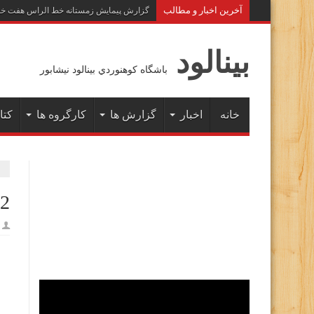
آخرين اخبار و مطالب
گزارش پیمایش زمستانه خط الراس هفت خوان به 
بينالود
باشگاه كوهنوردي بينالود نيشابور
خانه
اخبار
گزارش ها
کارگروه ها
کتا
52