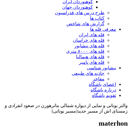
کوهنوردان ایران
کوهنوردان جهان
طرح درس های فدراسیون
کتاب ها
گزارش های شاخص
معرفی قله ها
قله های ایران
قله های خراسان
قله های نیشابور
قله های ۸۰۰۰ متری
قله های هیمالیا
قله های پامیر
نیشابور شناسی
جاذبه های طبیعی
مفاخر
اعضای باشگاه
درباره باشگاه
تقویم باشگاه
والتر بوناتی و نمایی از دیواره شمالی ماترهورن در صعود انفرادی و
زمستای اش از مسیر جدید(مسیر بوناتی)
materhon