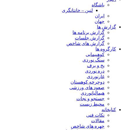
باشگاه
لنین – خانتانگری
ایران
جهان
گزارش ها
گزارش برنامه ها
گزارش جلسات
گزارش های شاخص
کارگروه ها
کوهپیمایی
سنگ نوردی
یخ و برف
دره نوردی
غارنوردی
دوچرخه کوهستان
صعود های ورزشی
هیمالیانوردی
جستجو و نجات
محیط زیست
کتابخانه
نکات فنی
مقالات
چهره های شاخص