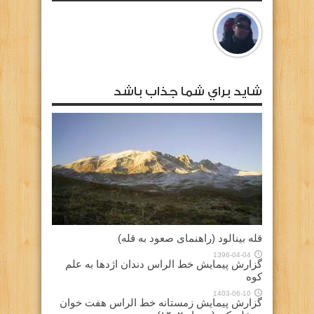
شايد براي شما جذاب باشد
قله بینالود (راهنمای صعود به قله)
1396-04-04
گزارش پیمایش خط الراس دندان اژدها به علم
کوه
1403-06-10
گزارش پیمایش زمستانه خط الراس هفت خوان