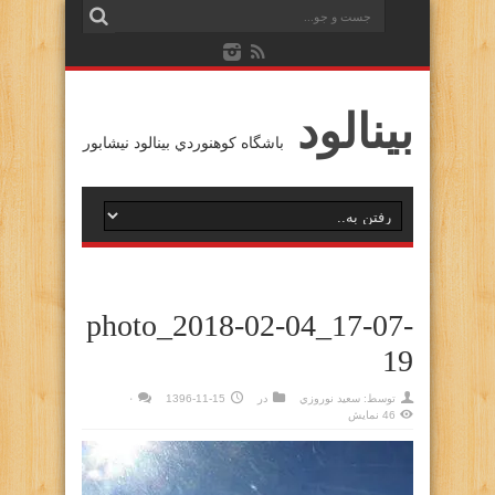
بينالود
باشگاه كوهنوردي بينالود نيشابور
photo_2018-02-04_17-07-
19
توسط:
سعيد نوروزي
در
1396-11-15
۰
46 نمایش