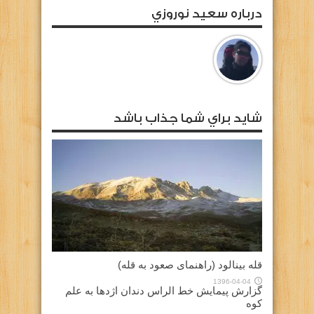
درباره سعيد نوروزي
شايد براي شما جذاب باشد
قله بینالود (راهنمای صعود به قله)
1396-04-04
گزارش پیمایش خط الراس دندان اژدها به علم
کوه