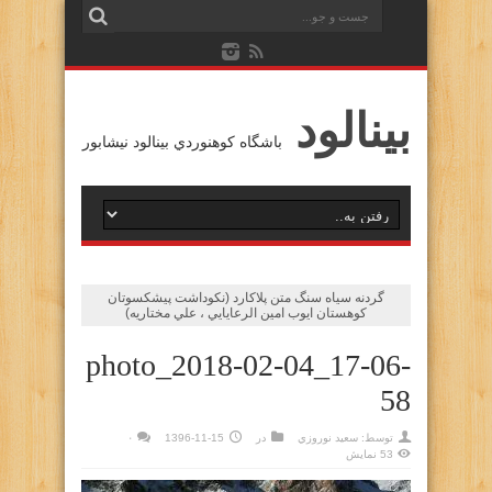
بينالود
باشگاه كوهنوردي بينالود نيشابور
گردنه سياه سنگ متن پلاكارد (نكوداشت پيشكسوتان
كوهستان ايوب امين الرعايايي ، علي مختاريه)
photo_2018-02-04_17-06-
58
توسط:
سعيد نوروزي
در
1396-11-15
۰
53 نمایش