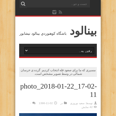
بينالود
باشگاه كوهنوردي بينالود نيشابور
مسیری که ما برای صعود قله انتخاب کردیم. گرده ی خرسان
شمالی در وسط تصویر مشخص است.
photo_2018-01-22_17-02-
11
توسط:
سعيد نوروزي
در
1396-11-02
۰
42 نمایش