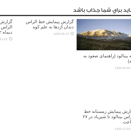
يد براي شما جذاب باشد
گزارش پیمایش خط الراس
گزارش 
دندان اژدها به علم کوه
الراس 
دیماه ۱۴۰۲)
1403-06-10
11-22
 بینالود (راهنمای صعود به
)
1396-04-04
ارش پیمایش زمستانه خط
الراس بینالود تا شیرباد در ۲۷
عت
1400-12-03