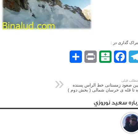
راک گذاری در :
Telegram
Facebook
Balatarin
Print
اشتراک
گذاری
طلب قبلی
ین صعود زمستانی خط الراس پسنده
 تا قله ی خرسان شمالی ( بخش دوم )
باره سعيد نوروزي