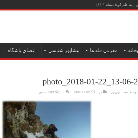
علم کوه( دیماه ۱۴۰۲)
بخانه
معرفی قله ها
نیشابور شناسی
اعضای باشگاه
photo_2018-01-22_13-06-
توسط:
سعيد نوروزي
در
1396-11-02
۰
689 نمایش