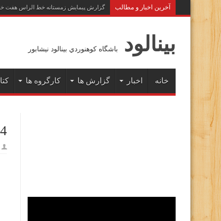
آخرين اخبار و مطالب
گزارش پیمایش زمستانه خط الراس هفت خوان به 
بينالود
باشگاه كوهنوردي بينالود نيشابور
خانه
اخبار
گزارش ها
کارگروه ها
کتا
24