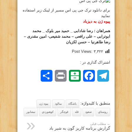
برای دانلود ترک جی پی اس مسیر از لینک زیر استفاده
نمایید
پیوه ژن به دیزباد
همراهان : رضا شادابی _
حمید میر بلوک
_
محمد
ابوترابی
–
علی رافعی
–
محمد شفیعی- امین مقدری
–
رضا طاهرنیا
–
حسن لکزیان
Post Views:
۳,۳۲۲
اشتراک گذاری در :
Telegram
Facebook
Balatarin
Print
اشتراک
گذاری
منطبق با کلیدواژه:
باشگاه
بينالود
پيوه ژن
روستاي
صعود
قله
قوچگر
كوهنوردي
نيشابور
← مطلب قبلی
گزارش برنامه کاریز گون به شیر باد