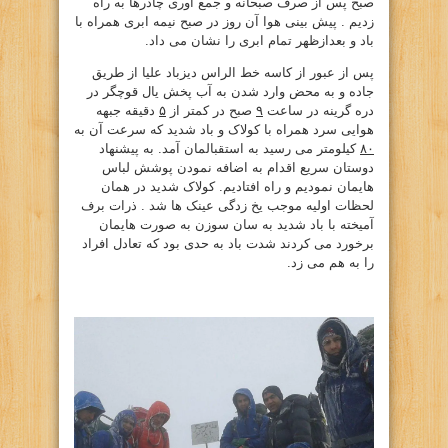
صبح پس از صرف صبحانه و جمع آوری چادرها به راه
زدیم . پیش بینی هوا آن روز در صبح نیمه ابری همراه با
باد و بعدازظهر تمام ابری را نشان می داد.
پس از عبور از کاسه خط الراس دیزباد علیا از طریق
جاده و به محض وارد شدن به آب پخش یال قوچگر در
دره گرینه در ساعت
۹
صبح در کمتر از
۵
دقیقه جبهه
هوایی سرد همراه با کولاک و باد شدید که سرعت آن به
۸۰
کیلومتر می رسید به استقبالمان آمد. به پیشنهاد
دوستان سریع اقدام به اضافه نمودن پوشش لباس
هایمان نمودیم و راه افتادیم. کولاک شدید در همان
لحظات اولیه موجب یخ زدگی عینک ها شد . ذرات برف
آمیخته با باد شدید به سان سوزن به صورت هایمان
برخورد می کردند شدت باد به حدی بود که تعادل افراد
را به هم می زد.