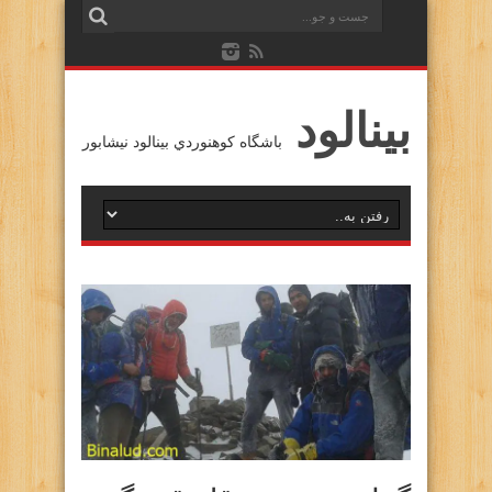
بينالود
باشگاه كوهنوردي بينالود نيشابور