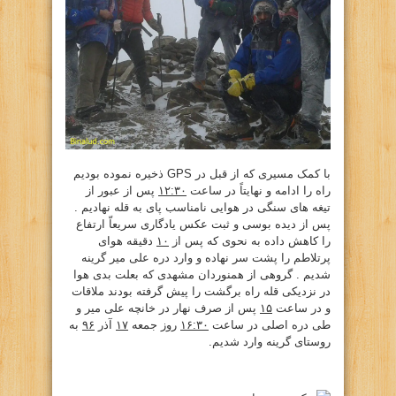
با کمک مسیری که از قبل در GPS ذخیره نموده بودیم
راه را ادامه و نهایتاً در ساعت
۱۲:۳۰
پس از عبور از
تیغه های سنگی در هوایی نامناسب پای به قله نهادیم .
پس از دیده بوسی و ثبت عکس یادگاری سریعاّ ارتفاع
را کاهش داده به نحوی که پس از
۱۰
دقیقه هوای
پرتلاطم را پشت سر نهاده و وارد دره علی میر گرینه
شدیم . گروهی از همنوردان مشهدی که بعلت بدی هوا
در نزدیکی قله راه برگشت را پیش گرفته بودند ملاقات
و در ساعت
۱۵
پس از صرف نهار در خانچه علی میر و
طی دره اصلی در ساعت
۱۶:۳۰
روز جمعه
۱۷
آذر
۹۶
به
روستای گرینه وارد شدیم.