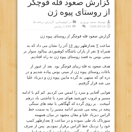
گزارش صعود قله قوچگر
از روستای پیوه ژن
توسط:
سعيد نوروزي
در
كوهپيمايي
,
گزارش برنامه ها
1396-09-18
۰
1,459 نمایش
گزارش صعود قله قوچگر از روستای پیوه ژن
ساعت
۲
بعدازظهر روز
۱۶
آذر را نشان می داد که به
همراه
۷
نفر از یاران باشگاه کوهنوردی بینالود سوار بر
مینی بوس به قصد روستای پیوه ژن به راه افتادیم.
هدف صعود به قله زیبای قوچگر بود. بعد از عبور از
باغات روستای پیوه ژن از مینی بوس پیاده شدیم و در
دره ای که منتهی به گرده مابین پیوه ژن و دیزباد علیا
می شد قرار گرفتیم .
هوایی آفتابی و سرد را لمس می کردیم. کم کم با ادامه
مسیر و غروب خورشید هوای سرد با چاشنی باد درهم
آمیخت . بر روی گرده که گهگاهی با تیغه های سنگی
پنجه در پنجه می شدیم ادامه مسیر را به سمت خط
الراس دیزباد علیا و مغان مشهد در میان همهمه
سوزناک باد طی نموده و در ساعت
۷
بعدازظهر کمپ
خود را نزدیک خط الراس برقرار نمودیم. پس از صرف
چای و شام و گپ و گفتی شادمانه به کیسه خوابها