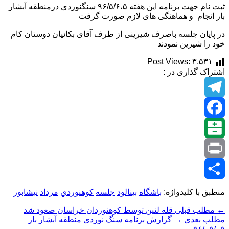
ثبت نام جهت برنامه این هفته ۹۶/۵/۶،۵ سنگنوردی درمنطقه آبشار
بار انجام و هماهنگی های لازم صورت گرفت
در پایان جلسه باصرف شیرینی از طرف آقای بکائیان دوستان کام
خود را شیرین نمودند
Post Views:
۳,۵۳۱
اشتراک گذاری در :
Telegram
Facebook
Balatarin
Print
اشتراک
منطبق با کلیدواژه:
باشگاه
بينالود
جلسه
كوهنوردي
مرداد
نيشابور
گذاری
← مطلب قبلی
قله لنین توسط کوهنوردان خراسان صعود شد
مطلب بعدی →
گزارش برنامه سنگ نوردی منطقه آبشار بار