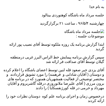
به نام خدا
جلسه مرداد ماه باشگاه کوهنوردی بینالود
چهارشنبه ۹۶/۵/۴ ، ساعت ۲۱ برگزارگردید
موضوعات جلسه :
ابتدا گزارش برنامه یک روزه ملکوه توسط آقای نصیب پور ارائه
گردید
سپس گزارش برنامه پیمایش خط الراس البرز غربی درمنطقه
گیلان توسط آقای صداقت فر ارائه شد
آقای یزدی خبر صعود قله لنین توسط اعضای باشگاه را اعلام کرده
و دوستان ( آقایان شادابی و فرهمند) را مورد تشویق قراردادند و
مختصر توضیحی از فعالیت همشهریان همنورد که در برنامه های
برون مرزی ( آقای علیرضا ملانوروزی درقله گاشربروم و آقایان
مهرداد و خرمی در قله کورژنفسکایا ) را دادند
درخصوص زمان و اجرای برنامه علم کوه دوستان نظرات خود را
ارائه کردند