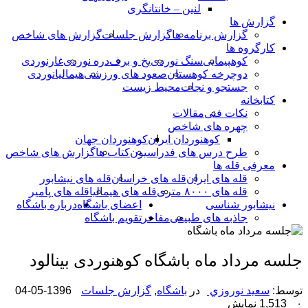
لنین – خانتانگری
گزارش ها
گزارش برنامه ها
گزارش جلسات
گزارش های شاخص
کارگروه ها
کوهپیمایی
سنگ نوردی
یخ و برف
دره نوردی
غارنوردی
دوچرخه کوهستان
صعود های ورزشی
هیمالیانوردی
جستجو و نجات
محیط زیست
کتابخانه
نکات فنی
مقالات
چهره های شاخص
کوهنوردان ایران
کوهنوردان جهان
طرح درس های فدراسیون
کتاب ها
گزارش های شاخص
معرفی قله ها
قله های ایران
قله های خراسان
قله های نیشابور
قله های ۸۰۰۰ متری
قله های هیمالیا
قله های پامیر
نیشابور شناسی
اعضای باشگاه
درباره باشگاه
جاذبه های طبیعی
مفاخر
تقویم باشگاه
جلسه مرداد ماه باشگاه کوهنوردی بینالود
توسط:
سعيد نوروزي
در
باشگاه
,
گزارش جلسات
1396-05-04
۰
1,513 نمایش