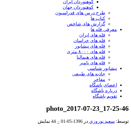
کوهنوردان ایران
کوهنوردان جهان
طرح درس های فدراسیون
کتاب ها
گزارش های شاخص
معرفی قله ها
قله های ایران
قله های خراسان
قله های نیشابور
قله های ۸۰۰۰ متری
قله های هیمالیا
قله های پامیر
نیشابور شناسی
جاذبه های طبیعی
مفاخر
اعضای باشگاه
درباره باشگاه
تقویم باشگاه
photo_2017-07-23_17-25-46
توسط:
سعيد نوروزي
در
1396-05-01
۰
44 نمایش