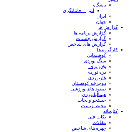
باشگاه
لنین – خانتانگری
ایران
جهان
گزارش ها
گزارش برنامه ها
گزارش جلسات
گزارش های شاخص
کارگروه ها
کوهپیمایی
سنگ نوردی
یخ و برف
دره نوردی
غارنوردی
دوچرخه کوهستان
صعود های ورزشی
هیمالیانوردی
جستجو و نجات
محیط زیست
کتابخانه
نکات فنی
مقالات
چهره های شاخص