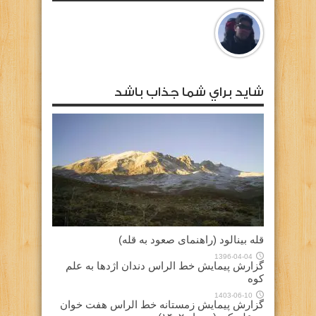
شايد براي شما جذاب باشد
قله بینالود (راهنمای صعود به قله)
1396-04-04
گزارش پیمایش خط الراس دندان اژدها به علم
کوه
1403-06-10
گزارش پیمایش زمستانه خط الراس هفت خوان