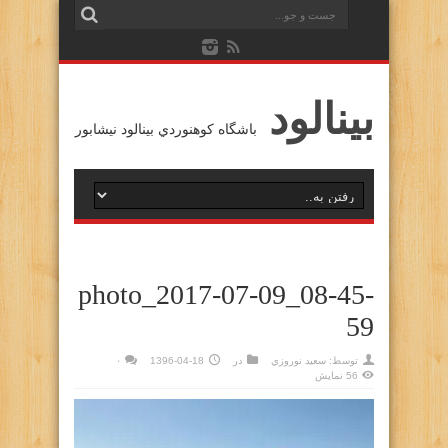
بينالود
باشگاه كوهنوردي بينالود نيشابور
photo_2017-07-09_08-45-
59
توسط:
سعيد نوروزي
در
1396-04-18
۰
56 نمایش