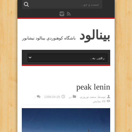
بينالود
باشگاه كوهنوردي بينالود نيشابور
peak lenin
توسط:
سعيد نوروزي
در
1396-04-25
۰
49 نمایش