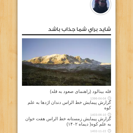
شايد براي شما جذاب باشد
قله بینالود (راهنمای صعود به قله)
1396-04-04
گزارش پیمایش خط الراس دندان اژدها به علم
کوه
1403-06-10
گزارش پیمایش زمستانه خط الراس هفت خوان
به علم کوه( دیماه ۱۴۰۲)
1402-11-22