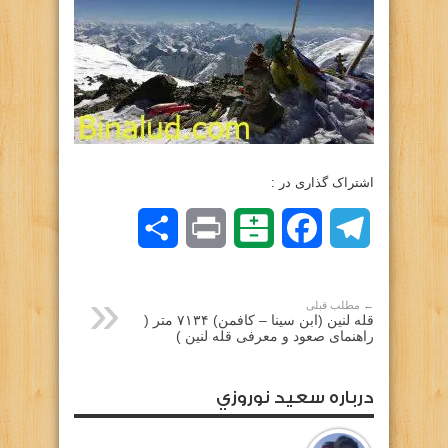
اشتراک گذاری در :
Telegram
Facebook
Balatarin
Print
اشتراک
گذاری
← مطلب قبلی
قله لنین (ابن سینا – کافمن) ۷۱۳۴ متر (
راهنمای صعود و معرفی قله لنین )
درباره سعيد نوروزي