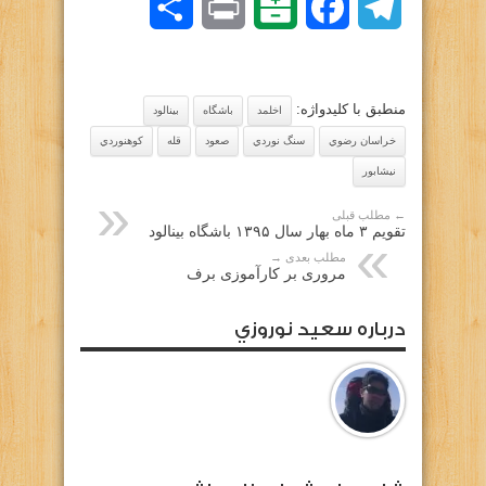
Telegram
Facebook
Balatarin
Print
اشتراک
گذاری
منطبق با کلیدواژه:
اخلمد
باشگاه
بينالود
خراسان رضوي
سنگ نوردي
صعود
قله
كوهنوردي
نيشابور
← مطلب قبلی
تقویم ۳ ماه بهار سال ۱۳۹۵ باشگاه بینالود
مطلب بعدی →
مروری بر کارآموزی برف
درباره سعيد نوروزي