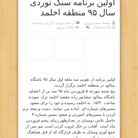
اولین برنامه سنگ نوردی
سال ۹۵ منطقه اخلمد
توسط:
سعيد نوروزي
در
سنگ نوردي
,
گزارش برنامه ها
1395-01-05
۰
1,760 نمایش
اولین برنامه از تقویم سه ماهه اول سال ۹۵ باشگاه
بینالود در منطقه اخلمد برگزار گردید.
پنج شنبه مورخه ۵ فروردین ماه ۹۵ سه تن از اعضای
باشگاه بینالود نیشابور رابه مقصد اخلمد ترک نمودند.
ساعت ۱۵/۳۰ به اخلمد رسیده و خود را برای صعود
مسیرهای شماره ای آماده می نمایند. دست و پنجه نرم
کردن با مسیرهای اسپرتی و صعود مسیر شماره ۴
حاصل تلاش دوستان در بعدازظهر زیبای پنجم فروردین
ماه است. آفتاب در حال غروب کردن است تیم پس از
جمع آوری وسایل به طرف قرارگاه که از قبل هماهنگ
شده بود حرکت می نماید.