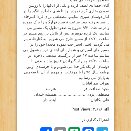
آقای حقدادی لطف کرده و یکی از اتاقها را با روشن
نمودن بخاری گرم نموده بود تا شبی خاطره انگیز را در
کنار دوستان سپری نماییم. مصطفی برای فردا کمرچاه
را نشانه رفته بود. ساعت ۸ صبح قرارگاه را ترک نموده
و در ساعت ۹/۳۰ شروع به صعود طول یک مسیر می
نماییم. یک کرده دونفره. پس از تلاش بر روی مسیر در
ساعت ۱۲/۲۰ از مسیر خارج می شویم. به کنارجاده باز
می گردیم. لختی استراحت نموده مجددا خود را در
مسیر های اسپرتی و شماره ای ابتدای دره مشغول می
نماییم.ساعت ۱۷ خبر از بازگشت میدهد. بالاخره در
ساعت ۱۹/۳۰ پس از گذراندن ۲ روز بیاد ماندنی با
دوستان از یکدیگر جدا می شویم و با خرسندی اولین
برنامه سال ۹۵ را با موفقیت و مهمتر از آن با سلامتی
به پایان می رسانیم.
نفرات تیم آقایان:
مجید صداقت فر………………….هنرمند
مصطفی یزدی……………………همیشه خندان
علی بکائیان………………………آینده دار
Post Views:
۳,۶۱۸
اشتراک گذاری در :