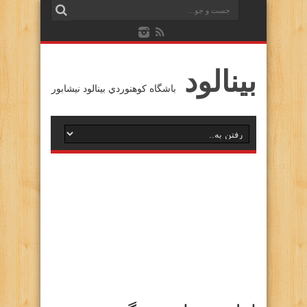
بينالود
باشگاه كوهنوردي بينالود نيشابور