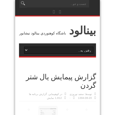
بينالود
باشگاه كوهنوردي بينالود نيشابور
گزارش پیمایش یال شتر
گردن
توسط:
سعيد نوروزي
در
كوهپيمايي
,
گزارش برنامه ها
1394-08-20
۰
1,812 نمایش