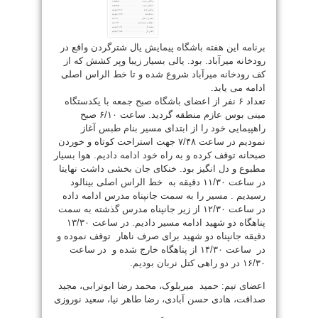
برنامه این هفته باشگاه پیمایش یال شترگردن واقع در
رودخانه میرآباد. بود. یالی بسیار زیبا وپر کشش که از
کف رودخانه میرآباد شروع شده و تا خط الراس اصلی
ادامه می یابد.
تعداد ۶ نفر از اعضای باشگاه صبح جمعه با یکدستگاه
مینی بوس عازم منطقه گردید. ساعت ۶/۱۰ صبح
راهپیمایی خود را از ابتدای مسیر بنام طبس آغاز
نمودیم در ساعت ۷/۴۸ جهت استراحت کوتاه و خوردن
صبحانه توقف کرده و به راه خود ادامه دادیم. هوا بسیار
مطبوع و دل انگیز بود. خنکای جان بخشی داشت نهایتا
در ساعت ۱۱/۳۰ دقیقه به خط الراس اصلی بینالود
رسیدیم . مسیر را به سمت جانپناه مدرس ادامه داده
در ساعت ۱۲/۳۰ از زیر جانپناه مدرس گذشته به سمت
پناهگاه دو شهید ادامه مسیر دادیم. در ساعت ۱۳/۳۰
دقیقه جانپناه دو شهید برای صرف ناهار توقف نموده و
در ساعت ۱۴/۳۰ از پناهگاه خارج شده و در ساعت
۱۶/۳۰ در دو راهی کتل نربان بودیم.
اعضای تیم: حمید میربلوک، محمد رضا ابوترابی، مجید
صداقت، هادی حسن آبادی، رضا طاهر نیا، سعید نوروزی