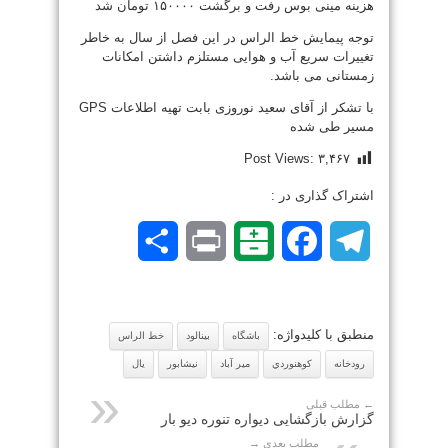
هزینه مینی بوس رفت و برگشت ۱۵۰۰۰۰ تومان شد
توجه پیمایش خط الراس در این فصل از سال به خاطر
تغییرات سریع آب و هوایی مستلزم داشتن امکانات
زمستانی می باشد.
با تشکر از آقای سعید نوروزی بابت تهیه اطلاعات GPS
مسیر طی شده
Post Views:
۳,۴۶۷
اشتراک گذاری در :
Telegram
Facebook
Balatarin
Print
اشتراک
گذاری
منطبق با کلیدواژه:
باشگاه
بينالود
خط الراس
رودخانه
كوهنوردي
مير آباد
نيشابور
يال
← مطلب قبلی
گزارش بازگشایی دیواره تنوره دیو بار
مطلب بعدی →