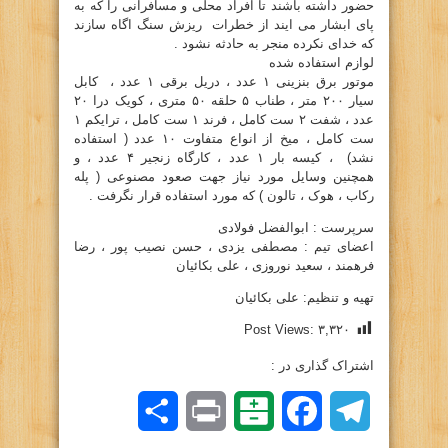
حضور داشته باشند تا افراد محلی و مسافرانی را که به
پای ابشار می ایند از خطرات ریزش سنگ اگاه سازند
که خدای نکرده منجر به حادثه نشود .
لوازم استفاده شده
موتور برق بنزینی ۱ عدد ، دریل برقی ۱ عدد ، کابل
سیار ۲۰۰ متر ، طناب ۵ حلقه ۵۰ متری ، کویک درا ۲۰
عدد ، شفت ۲ ست کامل ، فرند ۱ ست کامل ، ترایکم ۱
ست کامل ، میخ از انواع متفاوت ۱۰ عدد ( استفاده
نشد) ، کیسه بار ۱ عدد ، کارگاه زنجیر ۴ عدد ، و
همچنین وسایل مورد نیاز جهت صعود مصنوعی ( پله
رکاب ، هوک ، تالون ) که مورد استفاده قرار نگرفت .
سرپرست : ابوالفضل فولادی
اعضای تیم : مصطفی یزدی ، حسن نصیب پور ، رضا
فرهمند ، سعید نوروزی ، علی بکائیان
تهیه و تنظیم: علی بکائیان
Post Views:
۳,۳۲۰
اشتراک گذاری در :
Telegram
Facebook
Balatarin
Print
اشتراک