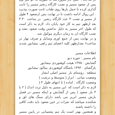
پس از صعود مسیر و نصب کارگاه زنجیر مسیر را ثابت
گذاری کرده تا حمل بارها روی طناب ثابت صورت بپذیرد
. این روال ادامه داشت تا در نهایت پس ازصعود ۴ طول
از مسیر و نصب ۴ عدد کارگاه زنجیر در ساعت ۳.۳۰
بعد ازظهر تیم به کار خود پایان داد. لازم به ذکر است
که طول اخر مسیر به دلیل نداشتن وقت صعود نشد و
نصب کارگاه ان به زمان دیگری موکول شد .
و در نهایت پس از جمع اوری وسایل و صرف نهار در
ساعت۶ بعدازظهر کلیه اعضای تیم راهی نیشابور شدند
.
اطلاعات مسیر
نام مسیر : تنوره دیو
گشایش : ۱۳۷۵ هیئت کوهنوردی نیشابور
بازگشای : ۱۳۹۴ باشگاه کوهنوردی بینالود نیشابور
منطقه : روستای بار مسیر اصلی ابشار
وضعیت میانی : ابزار ( متوسط و درشت )
وضعیت کارگاه : اماده ( تا انتهای طول ۴ )
لازم به ذکر است که این مسیر به دلیل تردد اندک ( ۲ یا
۳ بار صعود ) پس از گشایش و اینکه مسیر در فصل
بارش مسیر ابریز می باشد دارای سنگ های لق و
شکننده میباشد که نفرات در حین صعود باید دقت کافی
را داشته باشند .
و همچنین بهتر است یک تیم پشتیبانی در پایین مسیر