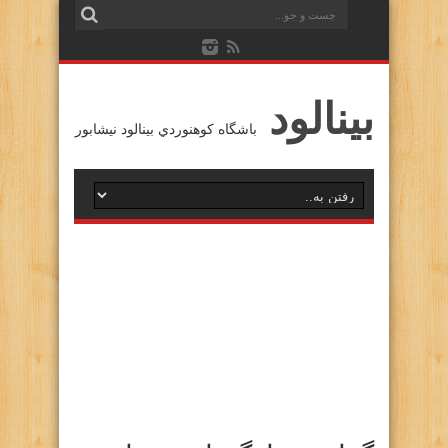
بينالود
باشگاه كوهنوردي بينالود نيشابور