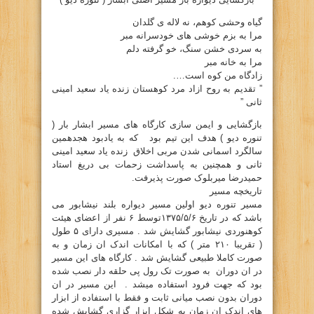
گیاه وحشی کوهم، نه لاله ی گلدان
مرا به بزم خوشی های خودسرانه مبر
به سردی خشن سنگ، خو گرفته دلم
مرا به خانه مبر
زادگاه من کوه است….
” تقدیم به روح ازاد مرد کوهستان زنده یاد سعید امینی
ثانی ”
بازگشایی و ایمن سازی کارگاه های مسیر ابشار بار (
تنوره دیو ) هدف این تیم بود که به یادبود هجدهمین
سالگرد اسمانی شدن مربی اخلاق زنده یاد سعید امینی
ثانی و همچنین به پاسداشت زحمات بی دریغ استاد
حمیدرضا میربلوک صورت پذیرفت.
تاریخچه مسیر
مسیر تنوره دیو اولین مسیر دیواره بلند نیشابور می
باشد که در تاریخ ۱۳۷۵/۵/۶توسط ۶ نفر از اعضای هیئت
کوهنوردی نیشابور گشایش شد . مسیری دارای ۵ طول
( تقریبا ۲۱۰ متر ) که با امکانات اندک ان زمان و به
صورت کاملا طبیعی گشایش شد . کارگاه های این مسیر
در ان دوران به صورت تک رول پی حلقه دار نصب شده
بود که جهت فرود استفاده میشد . این مسیر در ان
دوران بدون نصب میانی ثابت و فقط با استفاده از ابزار
های اندک ان زمان به شکل ابزار گزاری گشایش شده