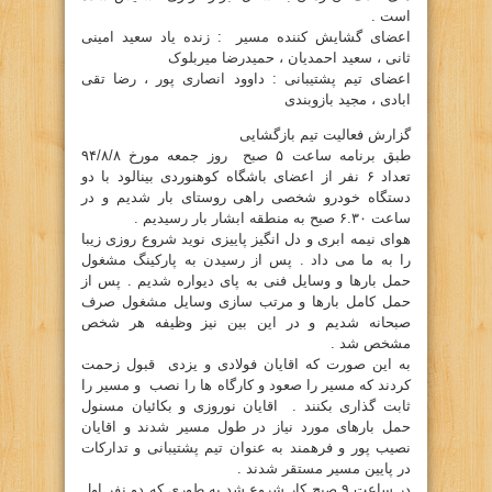
است .
اعضای گشایش کننده مسیر : زنده یاد سعید امینی
ثانی ، سعید احمدیان ، حمیدرضا میربلوک
اعضای تیم پشتیبانی : داوود انصاری پور ، رضا تقی
ابادی ، مجید بازوبندی
گزارش فعالیت تیم بازگشایی
طبق برنامه ساعت ۵ صبح روز جمعه مورخ ۹۴/۸/۸
تعداد ۶ نفر از اعضای باشگاه کوهنوردی بینالود با دو
دستگاه خودرو شخصی راهی روستای بار شدیم و در
ساعت ۶.۳۰ صبح به منطقه ابشار بار رسیدیم .
هوای نیمه ابری و دل انگیز پاییزی نوید شروع روزی زیبا
را به ما می داد . پس از رسیدن به پارکینگ مشغول
حمل بارها و وسایل فنی به پای دیواره شدیم . پس از
حمل کامل بارها و مرتب سازی وسایل مشغول صرف
صبحانه شدیم و در این بین نیز وظیفه هر شخص
مشخص شد .
به این صورت که اقایان فولادی و یزدی قبول زحمت
کردند که مسیر را صعود و کارگاه ها را نصب و مسیر را
ثابت گذاری بکنند . اقایان نوروزی و بکائیان مسنول
حمل بارهای مورد نیاز در طول مسیر شدند و اقایان
نصیب پور و فرهمند به عنوان تیم پشتیبانی و تدارکات
در پایین مسیر مستقر شدند .
در ساعت ۹ صبح کار شروع شد به طوری که دو نفر اول