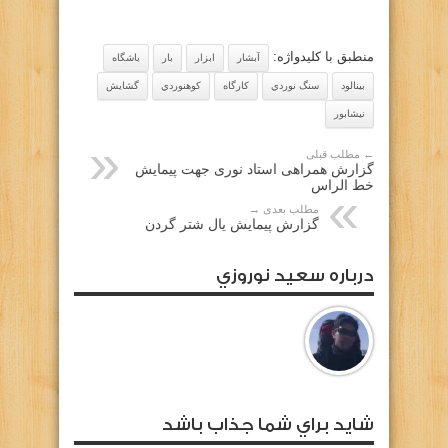
گذاری
منطبق با کلیدواژه:
آبشار
ابزار
بار
باشگاه
بينالود
سنگ نوردي
كارگاه
كوهنوردي
گشايش
نيشابور
← مطلب قبلی
گزارش همراهی استاد نوری جهت پیمایش
خط الراس
مطلب بعدی →
گزارش پیمایش یال شتر گردن
درباره سعيد نوروزي
شايد براي شما جذاب باشد