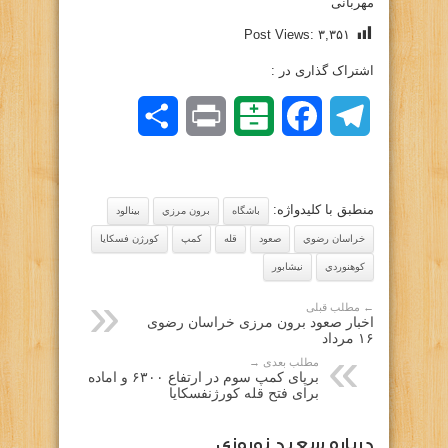
مهربانی
Post Views:
۳,۳۵۱
اشتراک گذاری در :
Telegram
Facebook
Balatarin
Print
اشتراک
گذاری
منطبق با کلیدواژه:
باشگاه
برون مرزي
بينالود
خراسان رضوي
صعود
قله
كمپ
كورژن فسكايا
كوهنوردي
نيشابور
← مطلب قبلی
اخبار صعود برون مرزی خراسان رضوی
۱۶ مرداد
مطلب بعدی →
برپای کمپ سوم در ارتفاع ۶۳۰۰ و اماده
برای فتح قله کورژنفسکایا
درباره سعيد نوروزي