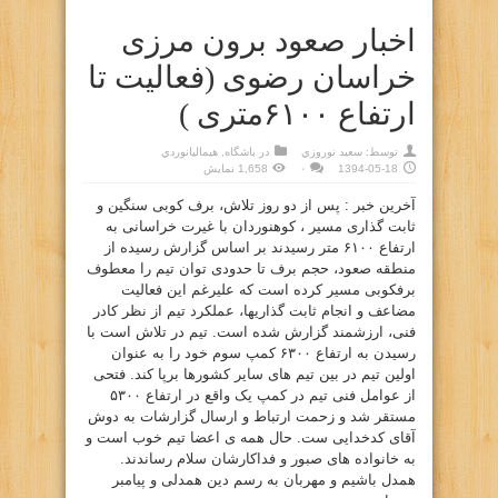
اخبار صعود برون مرزی
خراسان رضوی (فعالیت تا
ارتفاع ۶۱۰۰متری )
توسط:
سعيد نوروزي
در
باشگاه
,
هيماليانوردي
1394-05-18
۰
1,658 نمایش
آخرین خبر : پس از دو روز تلاش، برف کوبی سنگین و
ثابت گذاری مسیر ، کوهنوردان با غیرت خراسانی به
ارتفاع ۶۱۰۰ متر رسیدند بر اساس گزارش رسیده از
منطقه صعود، حجم برف تا حدودی توان تیم را معطوف
برفکوبی مسیر کرده است که علیرغم این فعالیت
مضاعف و انجام ثابت گذاریها، عملکرد تیم از نظر کادر
فنی، ارزشمند گزارش شده است. تیم در تلاش است با
رسیدن به ارتفاع ۶۳۰۰ کمپ سوم خود را به عنوان
اولین تیم در بین تیم های سایر کشورها برپا کند. فتحی
از عوامل فنی تیم در کمپ یک واقع در ارتفاع ۵۳۰۰
مستقر شد و زحمت ارتباط و ارسال گزارشات به دوش
آقای کدخدایی ست. حال همه ی اعضا تیم خوب است و
به خانواده های صبور و فداکارشان سلام رساندند.
همدل باشیم و مهربان به رسم دین همدلی و پیامبر