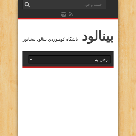
بينالود
باشگاه كوهنوردي بينالود نيشابور