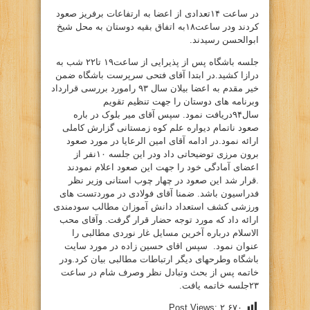
در ساعت ۱۴تعدادی از اعضا به ارتفاعات برفریز صعود
کردند ودر ساعت۱۸به اتفاق بقیه دوستان به محل شیخ
ابوالحسن رسیدند.
جلسه باشگاه پس از پذیرایی از ساعت۱۹ تا۲۲ شب به
درازا کشید.در ابتدا آقای فتحی سرپرست باشگاه ضمن
خیر مقدم به اعضا بیلان سال ۹۳ رامورد بررسی قرارداد
وبرنامه های دوستان را جهت تنظیم تقویم
سال۹۴دریافت نمود. سپس آقای میر بلوک در باره
صعود ناتمام دیواره علم کوه زمستانی گزارش کاملی
ارائه نمود.در ادامه آقای امین الرعایا در مورد صعود
برون مرزی توضیحاتی داد ودر این جلسه ۱۰نفر از
اعضای آمادگی خود را جهت این صعود اعلام نمودند
.قرار شد این صعود در چهار چوب استانی وزیر نظر
فدراسیون باشد. ضمنا آقای فولادی در موردتست های
ورزشی کشف استعداد دانش آموزان مطالب سودمندی
ارائه داد که مورد توجه حضار قرار گرفت. وآقای محب
الاسلام درباره آخرین مسایل غار نوردی مطالبی را
عنوان نمود. سپس اقای حسین زاده در مورد سایت
باشگاه وطرحهای دیگر ارتباطات مطالبی بیان کرد.ودر
خاتمه پس از بحث وتبادل نظر وصرف شام در ساعت
۲۳جلسه خاتمه یافت.
Post Views:
۲,۶۷۰