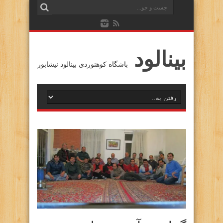
بينالود
باشگاه كوهنوردي بينالود نيشابور