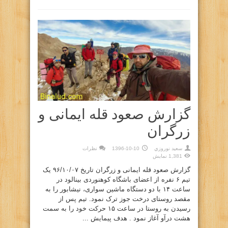
گزارش صعود قله ایمانی و
زرگران
سعيد نوروزي
1396-10-10
نظرات
1,381 نمایش
گزارش صعود قله ایمانی و زرگران تاریخ ۹۶/۱۰/۰۷ یک
تیم ۶ نفره از اعضای باشگاه کوهنوردی بینالود در
ساعت ۱۴ با دو دستگاه ماشین سواری، نیشابور را به
مقصد روستای درخت جوز ترک نمود. تیم پس از
رسیدن به روستا در ساعت ۱۵ حرکت خود را به سمت
هشت درآو آغاز نمود . هدف پیمایش ...