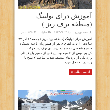
آموزش درای تولینگ
(منطقه برف ریز )
سعيد نوروزي
1397-09-28
نظرات
600 نمایش
آموزش درای تولینگ (منطقه برف ریز ) جمعه ۲۳ آذر ۹۷
ساعت ۵:۳۰ به اتفاق ۸ نفر از همنوردان با سه دستگاه
خودرو شخصی به سمت روستای برف ریز حرکت
کردیم ،‌پس از تقسیم وسایل فنی از مسیر یال قیاقلی
وارد یکی از دره های منطقه شدیم ساعت ۷ صبح با
رسیدن به محل مورد ...
ادامه مطلب »