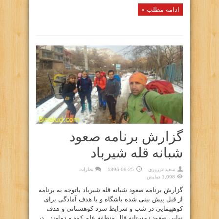
ادامه مطلب »
گزارش برنامه صعود
شبانه قله شیرباد
سعيد نوروزي
1396-09-25
نظرات
1,098 نمایش
گزارش برنامه صعود شبانه قله شیرباد باتوجه به برنامه
از قبل پیش بینى شده باشگاه و با هدف آمادگى براى
کوهپیمایی در شب و شرایط سرد کوهستانى و هدف
نهایی صعود زمستانه قلل منطقه علم کوه و دماوند در