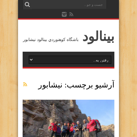
بينالود
باشگاه كوهنوردي بينالود نيشابور
آرشیو برچسب:
نيشابور