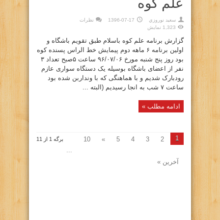
علم کوه
سعيد نوروزي
1396-07-17
نظرات
1,323 نمایش
گزارش برنامه علم کوه باسلام طبق تقویم باشگاه و
اولین برنامه ۶ ماهه دوم پیمایش خط الراس پسنده کوه
بود روز پنج شنبه مورخ ۹۶/۰۷/۰۶ ساعت ۵صبح تعداد ۳
نفر از اعضای باشگاه بوسیله یک دستگاه سواری عازم
رودبارک شدیم و با هماهنگی که با ونداربن شده بود
ساعت ۷ شب به انجا رسیدیم (البته ...
ادامه مطلب »
1
10
»
5
4
3
2
برگه 1 از 11
...
آخرین »