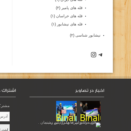
قله های پامیر
(۲)
قله های خراسان
(۱)
قله های نیشابور
(۱)
نیشابور شناسی
(۲)
اخبار در تصاویر
اشتراك د
مشترک 