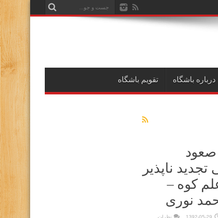
درباره باشگاه
تقویم باشگاه
صعود
تجدید ناپذیر
لم کوه –
حمد نوری
1392-05-29
نظرات