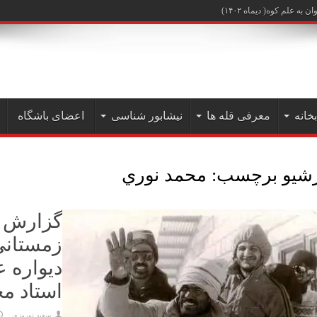
علم کوه( دیماه ۱۴۰۲)
بخانه
معرفی قله ها
نیشابور شناسی
اعضای باشگاه
رشیو برچسب:
محمد نوري
گزارش 
زمستانی 
دیواره ع
استاد م
سعيد نوروزي