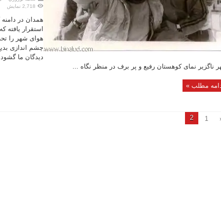
2,718 نمایش
همدان در دامنه 
استقرار یافته ک
هوای شهر را تحت 
چشم اندازی بدیع 
دیدگان ما گشوده
 ناگزیر نمای کوهستان رفیع و پر برف در منظر نگاه ...
امه مطلب »
2
1